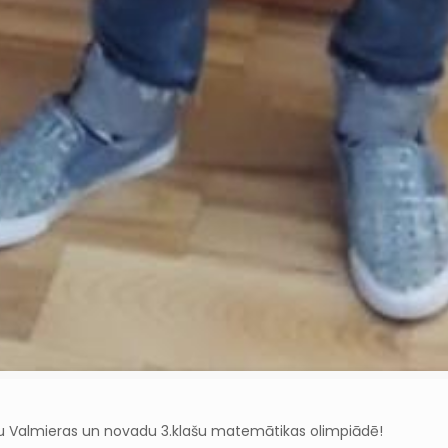
tu Valmieras un novadu 3.klašu matemātikas olimpiādē!