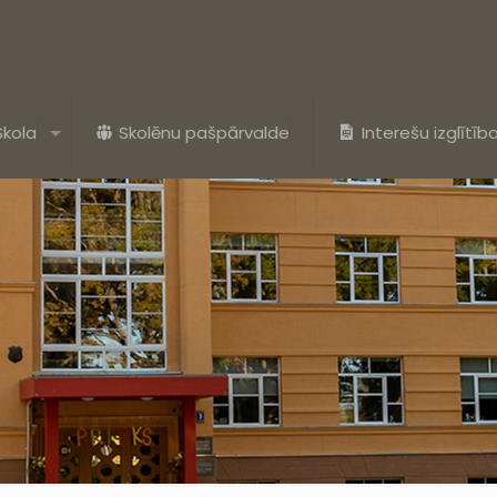
Skola
Skolēnu pašpārvalde
Interešu izglītīb