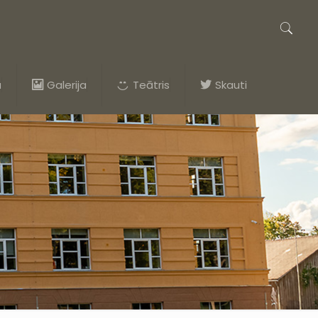
a
Galerija
Teātris
Skauti