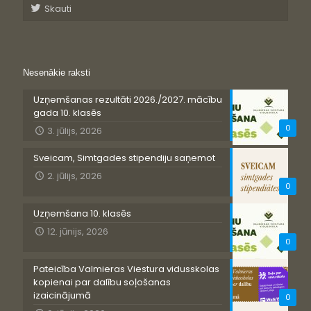
Skauti
Nesenākie raksti
Uzņemšanas rezultāti 2026./2027. mācību
gada 10. klasēs
0
3. jūlijs, 2026
Sveicam, Simtgades stipendiju saņemot
2. jūlijs, 2026
0
Uzņemšana 10. klasēs
12. jūnijs, 2026
0
Pateicība Valmieras Viestura vidusskolas
kopienai par dalību soļošanas
izaicinājumā
0