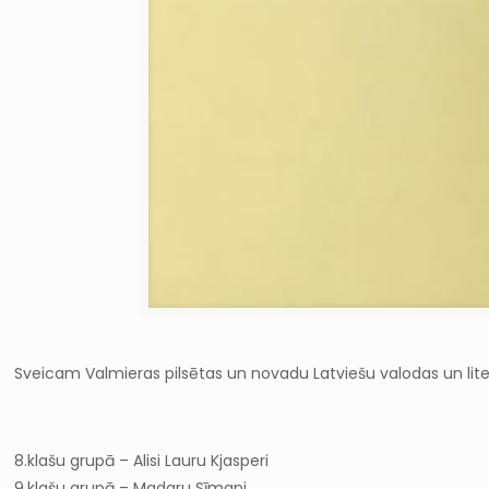
Sveicam Valmieras pilsētas un novadu Latviešu valodas un liter
8.klašu grupā – Alisi Lauru Kjasperi
9.klašu grupā – Madaru Sīmani