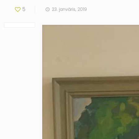
5
23. janvāris, 2019