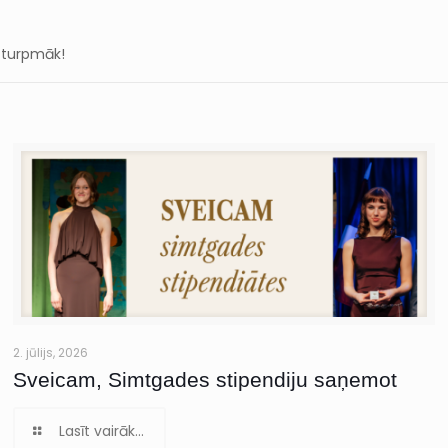
ī turpmāk!
2. jūlijs, 2026
Sveicam, Simtgades stipendiju saņemot
Lasīt vairāk...