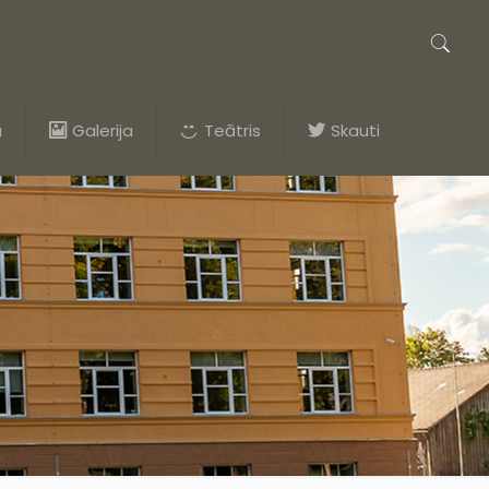
a
Galerija
Teātris
Skauti