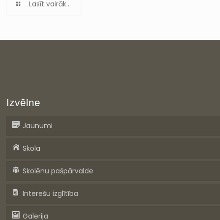
Lasīt vairāk...
Izvēlne
Jaunumi
Skola
Skolēnu pašpārvalde
Interešu izglītība
Galerija