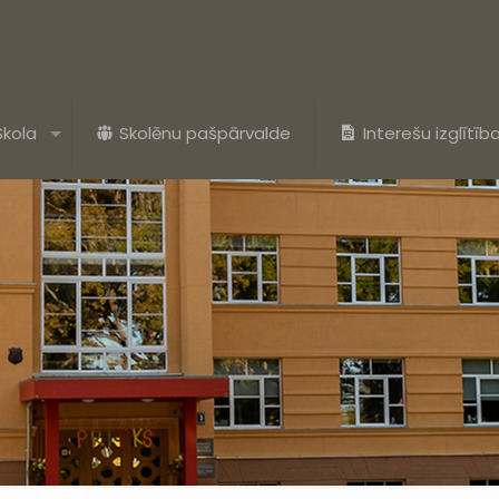
Skola
Skolēnu pašpārvalde
Interešu izglītīb