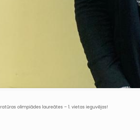
atūras olimpiādes laureātes – 1. vietas ieguvējas!