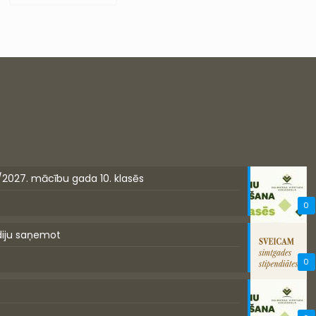
/2027. mācību gada 10. klasēs
0
diju saņemot
0