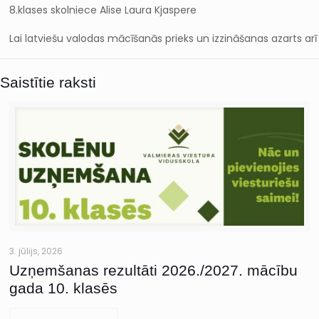
8.klases skolniece Alise Laura Kjaspere
Lai latviešu valodas mācīšanās prieks un izzināšanas azarts ar
Saistītie raksti
3. jūlijs, 2026
Uzņemšanas rezultāti 2026./2027. mācību
gada 10. klasēs