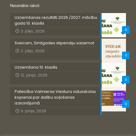
Nesenākie raksti
Uzņemšanas rezultāti 2026./2027. mācību
gada 10. klasēs
0
3. jūlijs, 2026
Sveicam, Simtgades stipendiju saņemot
2. jūlijs, 2026
0
Uzņemšana 10. klasēs
12. jūnijs, 2026
0
Pateicība Valmieras Viestura vidusskolas
kopienai par dalību soļošanas
izaicinājumā
0
9. jūnijs, 2026