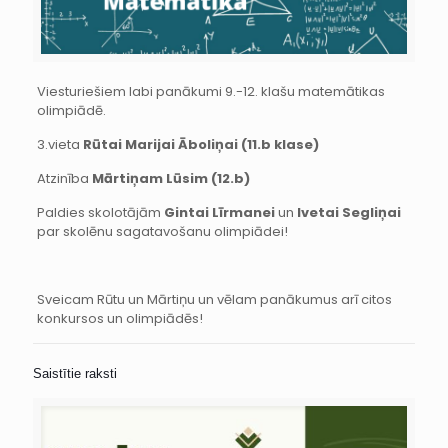
Viesturiešiem labi panākumi 9.-12. klašu matemātikas
olimpiādē.
3.vieta
Rūtai Marijai Āboliņai (11.b klase)
Atzinība
Mārtiņam Lūsim (12.b)
Paldies skolotājām
Gintai Līrmanei
un
Ivetai Segliņai
par skolēnu sagatavošanu olimpiādei!
Sveicam Rūtu un Mārtiņu un vēlam panākumus arī citos
konkursos un olimpiādēs!
Saistītie raksti