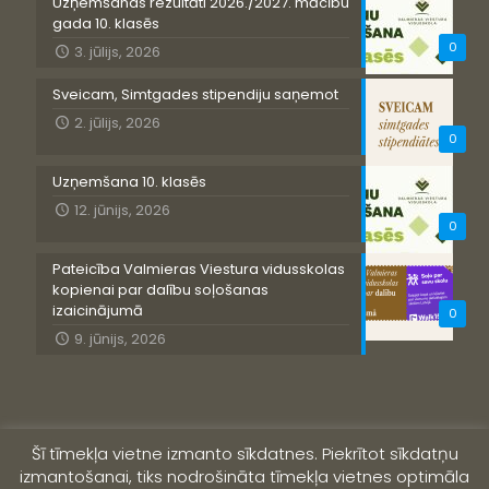
Uzņemšanas rezultāti 2026./2027. mācību
gada 10. klasēs
0
3. jūlijs, 2026
Sveicam, Simtgades stipendiju saņemot
2. jūlijs, 2026
0
Uzņemšana 10. klasēs
12. jūnijs, 2026
0
Pateicība Valmieras Viestura vidusskolas
kopienai par dalību soļošanas
izaicinājumā
0
9. jūnijs, 2026
Šī tīmekļa vietne izmanto sīkdatnes. Piekrītot sīkdatņu
izmantošanai, tiks nodrošināta tīmekļa vietnes optimāla