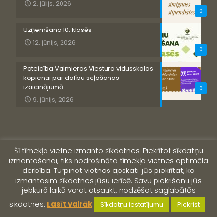
2. jūlijs, 2026
0
Uzņemšana 10. klasēs
12. jūnijs, 2026
0
Pateicība Valmieras Viestura vidusskolas
kopienai par dalību soļošanas
izaicinājumā
0
9. jūnijs, 2026
Šī tīmekļa vietne izmanto sīkdatnes. Piekrītot sīkdatņu
izmantošanai, tiks nodrošināta tīmekļa vietnes optimāla
darbība. Turpinot vietnes apskati, jūs piekrītat, ka
izmantosim sīkdatnes jūsu ierīcē. Savu piekrišanu jūs
jebkurā laikā varat atsaukt, nodzēšot saglabātās
© 2019 Valmieras Viestura vidusskola
sīkdatnes.
Lasīt vairāk
Sīkdatņu iestatījumu
Piekrist