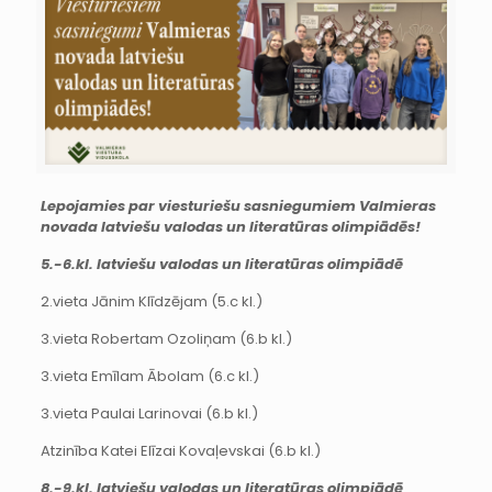
Lepojamies par viesturiešu sasniegumiem Valmieras
novada latviešu valodas un literatūras olimpiādēs!
5.-6.kl. latviešu valodas un literatūras olimpiādē
2.vieta Jānim Klīdzējam (5.c kl.)
3.vieta Robertam Ozoliņam (6.b kl.)
3.vieta Emīlam Ābolam (6.c kl.)
3.vieta Paulai Larinovai (6.b kl.)
Atzinība Katei Elīzai Kovaļevskai (6.b kl.)
8.-9.kl. latviešu valodas un literatūras olimpiādē