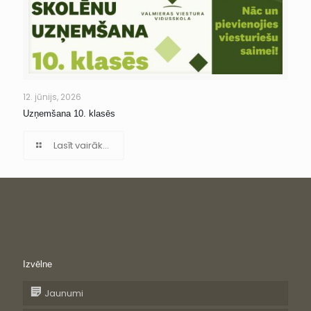
12. jūnijs, 2026
Uzņemšana 10. klasēs
Lasīt vairāk...
Izvēlne
Jaunumi