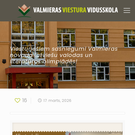
Viesturiešiem sasniegumi Valmieras
novada latviešu valodas un
literatūras olimpiādēs!
16
17. marts, 2026