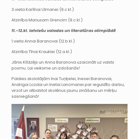
3.vieta Karlīnai Ulmanei (9.c kl.)
Atzinība Mariusam Grencim (9.c kl.)
11.-12.kl. latviešu valodas un literatūras olimpiādē
1.vieta Annai Baranovai (12.b kl.)
Atzinība Tīnai Krauklei (12.a kl.)
Jānis Klīdzējs un Anna Baranova uzaicināti uz valsts
posmu. Lai veiksme un izdošanās!
Paldies skolotājām Inai Tuņķelei, Inesei Baranovai,
Andrigai Lozdai un Inetai Lancmanei par ieguldīto darbu,
virzot un atbalstot skolēnus jaunu zināšanu un mērķu
sasniegšanā!