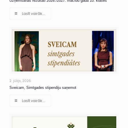
Uzņemšanas rezultāti 2026./2027. mācību gada 10. klasēs
Lasīt vairāk...
2. jūlijs, 2026
Sveicam, Simtgades stipendiju saņemot
Lasīt vairāk...