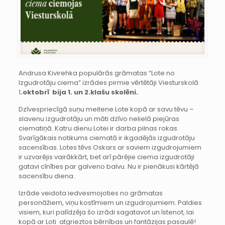
Andrusa Kivirehka populārās grāmatas “Lote no
Izgudrotāju ciema” izrādes pirmie vērtētāji Viesturskolā
1
.oktobrī bija 1. un 2.klašu skolēni.
Dzīvespriecīgā suņu meitene Lote kopā ar savu tēvu –
slavenu izgudrotāju un māti dzīvo nelielā piejūras
ciematiņā. Katru dienu Lotei ir darba pilnas rokas.
Svarīgākais notikums ciematā ir ikgadējās izgudrotāju
sacensības. Lotes tēvs Oskars ar saviem izgudrojumiem
ir uzvarējis vairākkārt, bet arī pārējie ciema izgudrotāji
gatavi cīnīties par galveno balvu. Nu ir pienākusi kārtējā
sacensību diena.
Izrāde veidota iedvesmojoties no grāmatas
personāžiem, viņu kostīmiem un izgudrojumiem. Paldies
visiem, kuri palīdzēja šo izrādi sagatavot un īstenot, lai
kopā ar Loti atgrieztos bērnības un fantāzijas pasaulē!