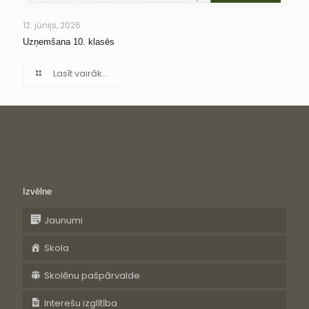
12. jūnijs, 2026
Uzņemšana 10. klasēs
Lasīt vairāk...
Izvēlne
Jaunumi
Skola
Skolēnu pašpārvalde
Interešu izglītība