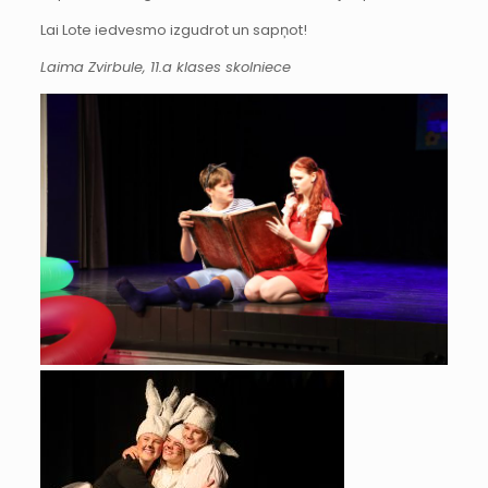
Lai Lote iedvesmo izgudrot un sapņot!
Laima Zvirbule, 11.a klases skolniece