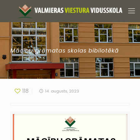
Mācību grāmatas skolas bibilotēkā
118
14. augusts, 2023