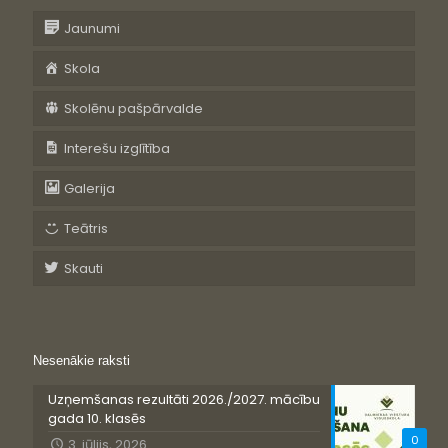
Jaunumi
Skola
Skolēnu pašpārvalde
Interešu izglītība
Galerija
Teātris
Skauti
Nesenākie raksti
Uzņemšanas rezultāti 2026./2027. mācību
gada 10. klasēs
0
3. jūlijs, 2026