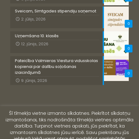
Sveicam, Simtgades stipendiju saņemot
2. jūlijs, 2026
0
Uzņemšana 10. klasēs
12. jūnijs, 2026
0
Pateicība Valmieras Viestura vidusskolas
kopienai par dalību soļošanas
izaicinājumā
0
9. jūnijs, 2026
Šī tīmekļa vietne izmanto sīkdatnes. Piekrītot sīkdatņu
izmantošanai, tiks nodrošināta tīmekļa vietnes optimāla
darbība. Turpinot vietnes apskati, jūs piekrītat, ka
izmantosim sīkdatnes jūsu ierīcē. Savu piekrišanu jūs
jebkurā laikā varat atsaukt, nodzēšot saglabātās