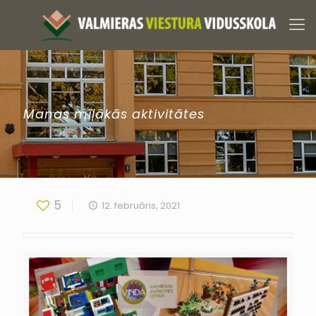
Manas mīļākās aktivitātes
5
12. februāris, 2021