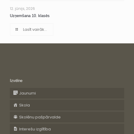
12. jūnijs, 2026
Uzņemšana 10. klasēs
Lasīt vairāk...
Izvēlne
Jaunumi
Skola
Skolēnu pašpārvalde
Interešu izglītība