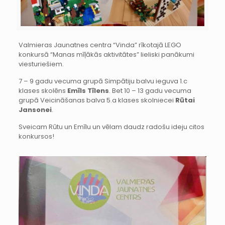
Valmieras Jaunatnes centra “Vinda” rīkotajā LEGO
konkursā “Manas mīļākās aktivitātes” lieliski panākumi
viesturiešiem.
7 – 9 gadu vecuma grupā Simpātiju balvu ieguva 1.c
klases skolēns
Emīls Tīlens
. Bet 10 – 13 gadu vecuma
grupā Veicināšanas balva 5.a klases skolniecei
Rūtai
Jansonei
.
Sveicam Rūtu un Emīlu un vēlam daudz radošu ideju citos
konkursos!