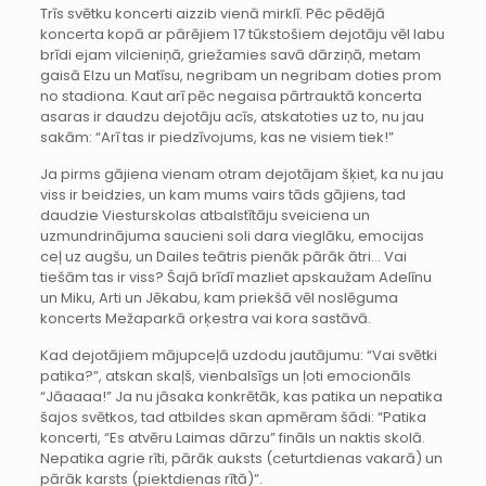
Trīs svētku koncerti aizzib vienā mirklī. Pēc pēdējā
koncerta kopā ar pārējiem 17 tūkstošiem dejotāju vēl labu
brīdi ejam vilcieniņā, griežamies savā dārziņā, metam
gaisā Elzu un Matīsu, negribam un negribam doties prom
no stadiona. Kaut arī pēc negaisa pārtrauktā koncerta
asaras ir daudzu dejotāju acīs, atskatoties uz to, nu jau
sakām: “Arī tas ir piedzīvojums, kas ne visiem tiek!”
Ja pirms gājiena vienam otram dejotājam šķiet, ka nu jau
viss ir beidzies, un kam mums vairs tāds gājiens, tad
daudzie Viesturskolas atbalstītāju sveiciena un
uzmundrinājuma saucieni soli dara vieglāku, emocijas
ceļ uz augšu, un Dailes teātris pienāk pārāk ātri… Vai
tiešām tas ir viss? Šajā brīdī mazliet apskaužam Adelīnu
un Miku, Arti un Jēkabu, kam priekšā vēl noslēguma
koncerts Mežaparkā orķestra vai kora sastāvā.
Kad dejotājiem mājupceļā uzdodu jautājumu: “Vai svētki
patika?”, atskan skaļš, vienbalsīgs un ļoti emocionāls
“Jāaaaa!” Ja nu jāsaka konkrētāk, kas patika un nepatika
šajos svētkos, tad atbildes skan apmēram šādi: “Patika
koncerti, “Es atvēru Laimas dārzu” fināls un naktis skolā.
Nepatika agrie rīti, pārāk auksts (ceturtdienas vakarā) un
pārāk karsts (piektdienas rītā)”.