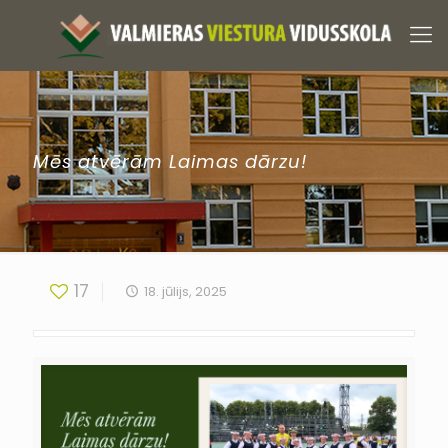
Mēs atvērām Laimas dārzu!
17
18. jūlijs, 2025