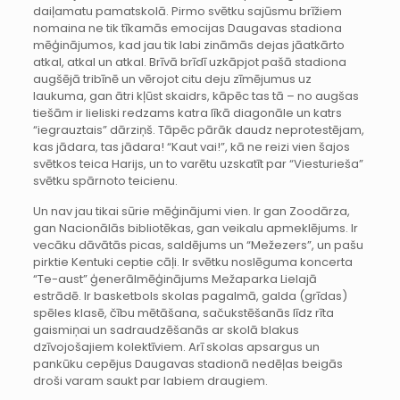
daiļamatu pamatskolā. Pirmo svētku sajūsmu brīžiem
nomaina ne tik tīkamās emocijas Daugavas stadiona
mēģinājumos, kad jau tik labi zināmās dejas jāatkārto
atkal, atkal un atkal. Brīvā brīdī uzkāpjot pašā stadiona
augšējā tribīnē un vērojot citu deju zīmējumus uz
laukuma, gan ātri kļūst skaidrs, kāpēc tas tā – no augšas
tiešām ir lieliski redzams katra līkā diagonāle un katrs
“iegrauztais” dārziņš. Tāpēc pārāk daudz neprotestējam,
kas jādara, tas jādara! “Kaut vai!”, kā ne reizi vien šajos
svētkos teica Harijs, un to varētu uzskatīt par “Viesturieša”
svētku spārnoto teicienu.
Un nav jau tikai sūrie mēģinājumi vien. Ir gan Zoodārza,
gan Nacionālās bibliotēkas, gan veikalu apmeklējums. Ir
vecāku dāvātās picas, saldējums un “Mežezers”, un pašu
pirktie Kentuki ceptie cāļi. Ir svētku noslēguma koncerta
“Te-aust” ģenerālmēģinājums Mežaparka Lielajā
estrādē. Ir basketbols skolas pagalmā, galda (grīdas)
spēles klasē, čību mētāšana, sačukstēšanās līdz rīta
gaismiņai un sadraudzēšanās ar skolā blakus
dzīvojošajiem kolektīviem. Arī skolas apsargus un
pankūku cepējus Daugavas stadionā nedēļas beigās
droši varam saukt par labiem draugiem.