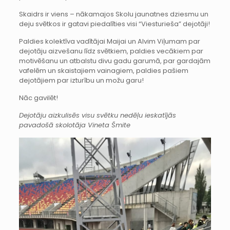
Skaidrs ir viens – nākamajos Skolu jaunatnes dziesmu un
deju svētkos ir gatavi piedalīties visi “Viesturieša” dejotāji!
Paldies kolektīva vadītājai Maijai un Alvim Viļumam par
dejotāju aizvešanu līdz svētkiem, paldies vecākiem par
motivēšanu un atbalstu divu gadu garumā, par gardajām
vafelēm un skaistajiem vainagiem, paldies pašiem
dejotājiem par izturību un možu garu!
Nāc gavilēt!
Dejotāju aizkulisēs visu svētku nedēļu ieskatījās
pavadošā skolotāja Vineta Šmite