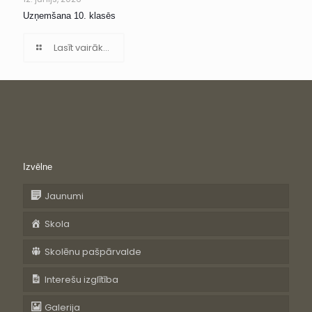
Uzņemšana 10. klasēs
Lasīt vairāk...
Izvēlne
Jaunumi
Skola
Skolēnu pašpārvalde
Interešu izglītība
Galerija