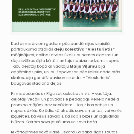
Kad pirms diviem gadiem pēc pandēmijas izraisītā
pārtraukuma atsākās
deju kolektīva “Viesturietis”
mēģinājumi, dalība Latvijas Skolu jaunatnes dziesmu un
deju svētkos šķita kā tāls un teju neaizsniedzams sapnis.
Taču dejotāji kopā ar vadītāju
Maiju Viļumu
bija
apņēmības pilni, un jau šopavasar, pēc lieliski nodejotās
skates, bija gandrīz pavisam skaidrs – “Viesturietis”
Daugavas stadionā dejos!
Pirms došanās uz Rīgu satraukušies ir visi – vadītāja,
dejotāji, vecāki un pavadošie pedagogi. Vesela nedēļa
prom no mājām, bez vecākiem – tas ir kas nebijis un
nepieredzēts. Ko ēdīs, kā atradīs savas mantas, vai varēs
izgulēties, kā visus savaldīs, kā sapīs bizes un izgludinās
blūzes. Katram savs jautājums un sava baža.
Iekārtojamies savā klasē Oskara Kalpaka Rīgas Tautas