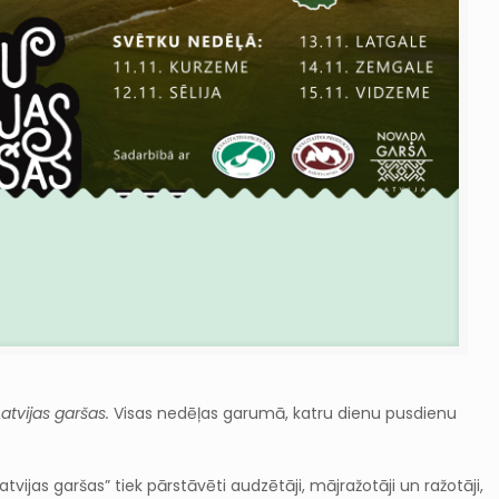
atvijas garšas.
Visas nedēļas garumā, katru dienu pusdienu
tvijas garšas” tiek pārstāvēti audzētāji, mājražotāji un ražotāji,