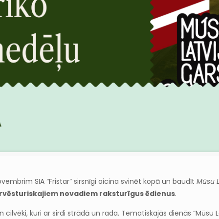
novembrim SIA “Fristar” sirsnīgi aicina svinēt kopā un baudīt
Mūsu L
tūrvēsturiskajiem novadiem raksturīgus ēdienus
.
 cilvēki, kuri ar sirdi strādā un rada. Tematiskajās dienās “Mūsu La