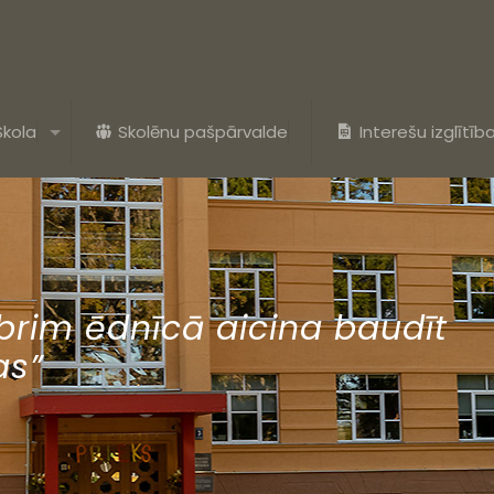
Skola
Skolēnu pašpārvalde
Interešu izglītīb
mbrim ēdnīcā aicina baudīt
as”