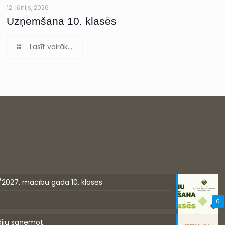
12. jūnijs, 2026
Uzņemšana 10. klasēs
Lasīt vairāk...
/2027. mācību gada 10. klasēs
0
diju saņemot