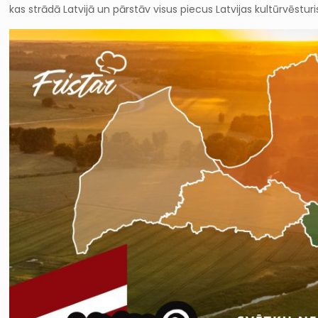
kas strādā Latvijā un pārstāv visus piecus Latvijas kultūrvēstur