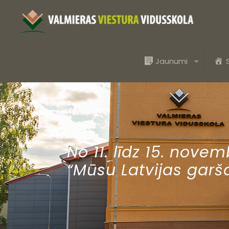
Jaunumi
No 11. līdz 15. nove
“Mūsu Latvijas garš