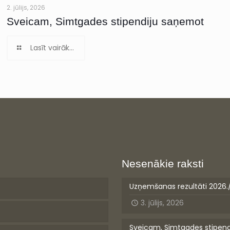
2. jūlijs, 2026
Sveicam, Simtgades stipendiju saņemot
Lasīt vairāk...
Nesenākie raksti
Uzņemšanas rezultāti 2026.
3. jūlijs, 2026
Sveicam, Simtgades stipen