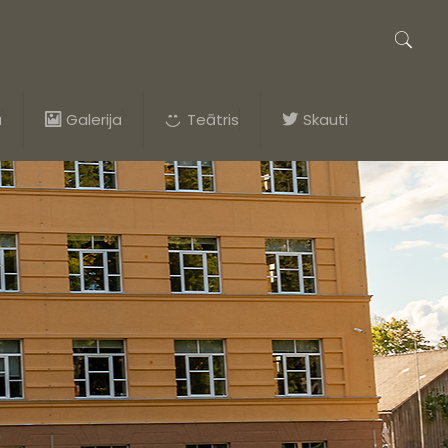
a
Galerija
Teātris
Skauti