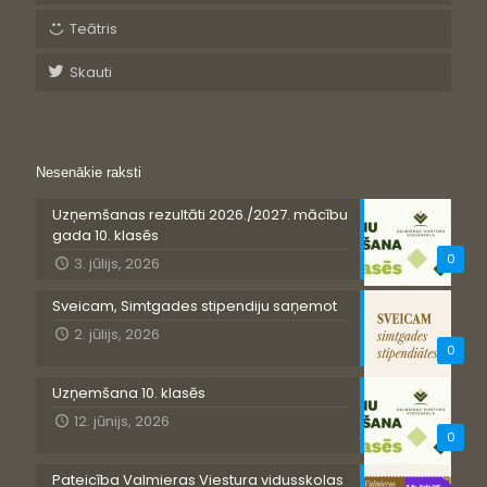
Teātris
Skauti
Nesenākie raksti
Uzņemšanas rezultāti 2026./2027. mācību
gada 10. klasēs
0
3. jūlijs, 2026
Sveicam, Simtgades stipendiju saņemot
2. jūlijs, 2026
0
Uzņemšana 10. klasēs
12. jūnijs, 2026
0
Pateicība Valmieras Viestura vidusskolas