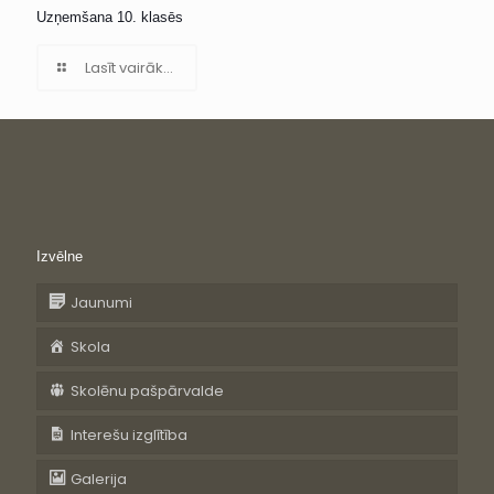
Uzņemšana 10. klasēs
Lasīt vairāk...
Izvēlne
Jaunumi
Skola
Skolēnu pašpārvalde
Interešu izglītība
Galerija