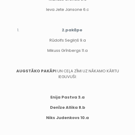
Ieva Jete Jansone 6.c
2.pakāpe
Rūdolfs Segliņš 9.a
Mikuss Grīnbergs 11.a
AUGSTĀKO PAKĀPI
UN CEĻA ZĪMI UZ NĀKAMO KĀRTU
IEGUVUŠI:
Enija Pastva 3.a
Denīze Allika 8.b
Niks Judenkovs 10.a