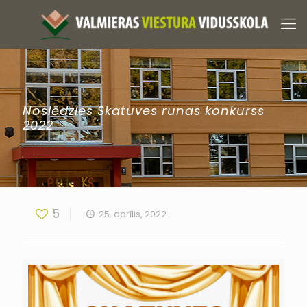
Noslēdzies Skatuves runas konkurss
2022
5
25. aprīlis, 2022