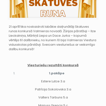
21.aprīlī tika noskaidroti labākie daiļrunātāji Skatuves
runas konkursā Valmieras novadā. Žūrijas pārstāvji – Ilze
Lieckalniņa, Mārtiņš Liepa un Dace Jurka – kopumā
vērtēja 61 dalībnieku, no kuriem 10 bija Valmieras Viestura
vidusskolas pārstāvji. Sveicam viesturiešus ar veiksmīgo
dalību konkursā!
Viesturiešu rezultāti konkursā
1.pakāpe
Estere Lutce 3.a
Patrīcija Sokolovska 3.a
Valters Tarbuns 5.a
Mariuss Grencis 5.c