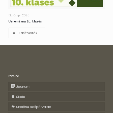
12. jūnijs, 2026
Uzņemšana 10. klasēs
Lasīt vairāk...
Izvēlne
Jaunumi
Skola
Skolēnu pašpārvalde