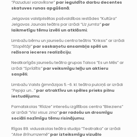
“Pazudusi varavīksne”
par ieguldīto darbu decentes
skatuves runas apgūšanā
;
Jelgavas valstpilsētas pašvaldības iestādes “Kultūra”
Jelgavas Jaunais teātris par izrādi
“Uz jumta”
par
laikmetīgu tēmu izvēli un atklāsmi
;
Limbažu bērnu un jauniešu centra teātris “Kriksis” ar izrādi
“Stopētāji”
par saskaņotu ansambļa spēli un
režisora ieceres realizāciju
;
Neatkarīgās jauniešu teātra grupas Talsos “Es un Mēs” ar
izrādi
“Sprīdītis”
par veiksmīgu leļļu un aktieru
saspēli
;
Limbažu Valsts ģimnāzijas 5.-6. kl. teātra pulciņš ar izrādi
“Pepija un…”
par atraktīvu un spēles prieks pilnu
iestudējumu
;
Pamatskolas “Rīdze” interešu izglītības centra “Blieziens”
ar izrādi
“Visi visus zina”
par radošu un drosmīgu
sociāli nozīmīgu tēmu risinājumu
;
Rīgas 89. vidusskolas teātra studija “Teatralka” ar izrādi
“Alise Brīnumzemē”
par izteiksmīgu vizuālo