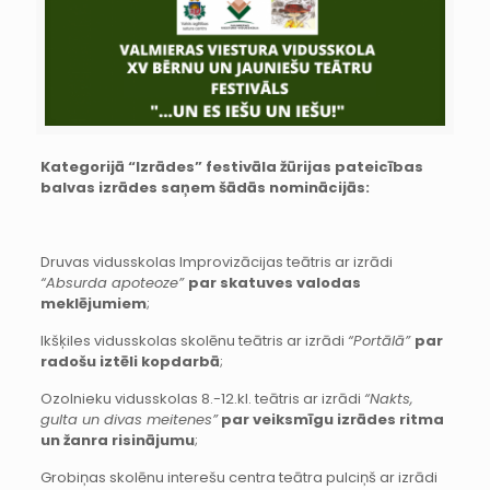
Kategorijā “Izrādes” festivāla žūrijas pateicības
balvas izrādes saņem šādās nominācijās:
Druvas vidusskolas Improvizācijas teātris ar izrādi
“Absurda apoteoze”
par skatuves valodas
meklējumiem
;
Ikšķiles vidusskolas skolēnu teātris ar izrādi
“Portālā”
par
radošu iztēli kopdarbā
;
Ozolnieku vidusskolas 8.-12.kl. teātris ar izrādi
“Nakts,
gulta un divas meitenes”
par veiksmīgu izrādes ritma
un žanra risinājumu
;
Grobiņas skolēnu interešu centra teātra pulciņš ar izrādi