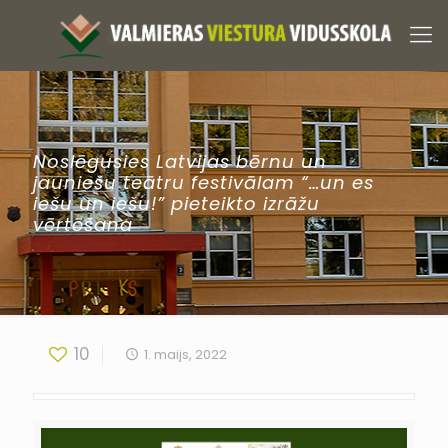
Noslēgusies Latvijas bērnu un
jauniešu teātru festivālam “…un es
iešu un iešu!” pieteikto izrāžu
vērtēšana
10
1. maijs, 2022