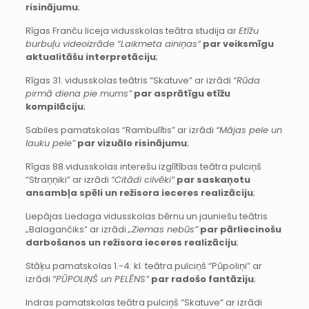
risinājumu
;
Rīgas Franču liceja vidusskolas teātra studija ar
Etīžu
burbuļu videoizrāde “Laikmeta ainiņas”
par veiksmīgu
aktualitāšu interpretāciju
;
Rīgas 31. vidusskolas teātris “Skatuve” ar izrādi
“Rūda
pirmā diena pie mums”
par asprātīgu etīžu
kompilāciju
;
Sabiles pamatskolas “Rambulītis” ar izrādi
“Mājas pele un
lauku pele”
par vizuālo risinājumu
;
Rīgas 88.vidusskolas interešu izglītības teātra pulciņš
“Straņņiki” ar izrādi
“Citādi cilvēki”
par saskaņotu
ansambļa spēli un režisora ieceres realizāciju
;
Liepājas Liedaga vidusskolas bērnu un jauniešu teātris
„Balagančiks” ar izrādi
„Ziemas nebūs”
par pārliecinošu
darbošanos un režisora ieceres realizāciju
;
Stāķu pamatskolas 1.-4. kl. teātra pulciņš “Pūpoliņi” ar
izrādi
“PŪPOLIŅŠ un PELĒNS”
par radošo fantāziju
;
Indras pamatskolas teātra pulciņš “Skatuve” ar izrādi