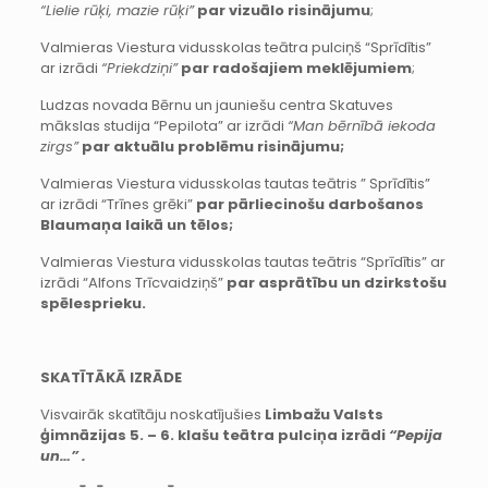
“Lielie rūķi, mazie rūķi”
par vizuālo risinājumu
;
Valmieras Viestura vidusskolas teātra pulciņš “Sprīdītis”
ar izrādi
“Priekdziņi”
par radošajiem meklējumiem
;
Ludzas novada Bērnu un jauniešu centra Skatuves
mākslas studija “Pepilota” ar izrādi
“Man bērnībā iekoda
zirgs”
par aktuālu problēmu risinājumu;
Valmieras Viestura vidusskolas tautas teātris ” Sprīdītis”
ar izrādi “Trīnes grēki”
par pārliecinošu darbošanos
Blaumaņa laikā un tēlos;
Valmieras Viestura vidusskolas tautas teātris “Sprīdītis” ar
izrādi “Alfons Trīcvaidziņš”
par asprātību un dzirkstošu
spēlesprieku.
SKATĪTĀKĀ IZRĀDE
Visvairāk skatītāju noskatījušies
Limbažu Valsts
ģimnāzijas 5. – 6. klašu teātra pulciņa izrādi
“Pepija
un…” .