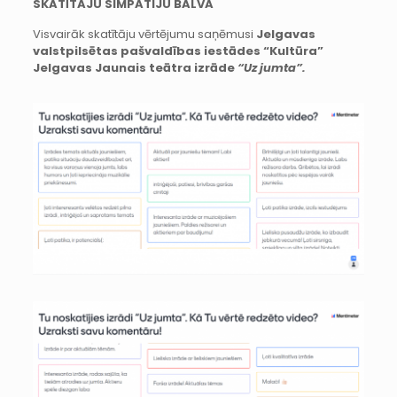
SKATĪTĀJU SIMPĀTIJU BALVA
Visvairāk skatītāju vērtējumu saņēmusi
Jelgavas
valstpilsētas pašvaldības iestādes “Kultūra”
Jelgavas Jaunais teātra izrāde
“Uz jumta”.