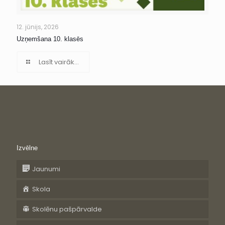
12. jūnijs, 2026
Uzņemšana 10. klasēs
Lasīt vairāk...
Izvēlne
Jaunumi
Skola
Skolēnu pašpārvalde