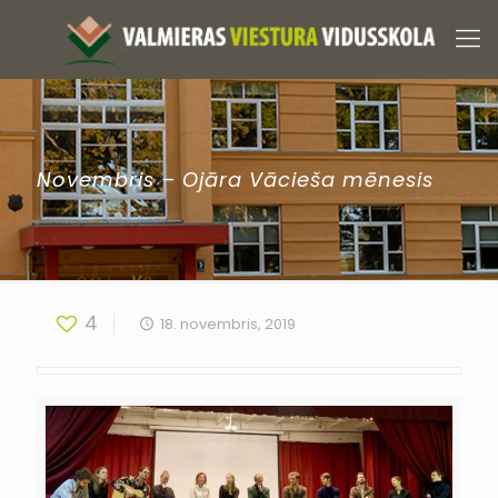
Novembris – Ojāra Vācieša mēnesis
4
18. novembris, 2019