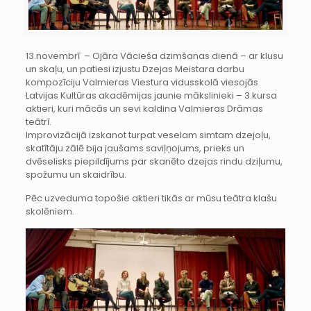
13.novembrī – Ojāra Vācieša dzimšanas dienā – ar klusu
un skaļu, un patiesi izjustu Dzejas Meistara darbu
kompozīciju Valmieras Viestura vidusskolā viesojās
Latvijas Kultūras akadēmijas jaunie mākslinieki – 3.kursa
aktieri, kuri mācās un sevi kaldina Valmieras Drāmas
teātrī.
Improvizācijā izskanot turpat veselam simtam dzejoļu,
skatītāju zālē bija jaušams saviļņojums, prieks un
dvēselisks piepildījums par skanēto dzejas rindu dziļumu,
spožumu un skaidrību.
Pēc uzveduma topošie aktieri tikās ar mūsu teātra klašu
skolēniem.