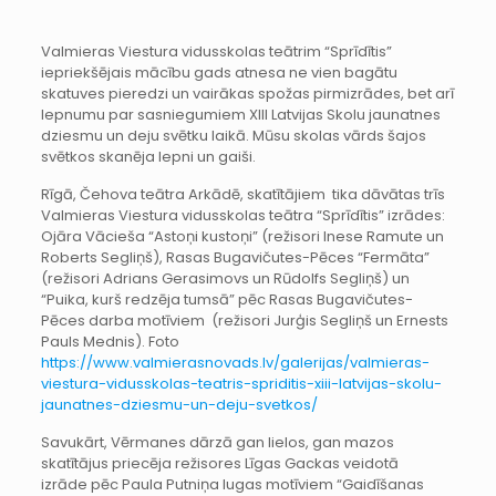
Valmieras Viestura vidusskolas teātrim “Sprīdītis”
iepriekšējais mācību gads atnesa ne vien bagātu
skatuves pieredzi un vairākas spožas pirmizrādes, bet arī
lepnumu par sasniegumiem XIII Latvijas Skolu jaunatnes
dziesmu un deju svētku laikā. Mūsu skolas vārds šajos
svētkos skanēja lepni un gaiši.
Rīgā, Čehova teātra Arkādē, skatītājiem tika dāvātas trīs
Valmieras Viestura vidusskolas teātra “Sprīdītis” izrādes:
Ojāra Vācieša “Astoņi kustoņi” (režisori Inese Ramute un
Roberts Segliņš), Rasas Bugavičutes-Pēces “Fermāta”
(režisori Adrians Gerasimovs un Rūdolfs Segliņš) un
“Puika, kurš redzēja tumsā” pēc Rasas Bugavičutes-
Pēces darba motīviem (režisori Jurģis Segliņš un Ernests
Pauls Mednis). Foto
https://www.valmierasnovads.lv/galerijas/valmieras-
viestura-vidusskolas-teatris-spriditis-xiii-latvijas-skolu-
jaunatnes-dziesmu-un-deju-svetkos/
Savukārt, Vērmanes dārzā gan lielos, gan mazos
skatītājus priecēja režisores Līgas Gackas veidotā
izrāde pēc Paula Putniņa lugas motīviem “Gaidīšanas