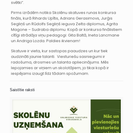
svētki”.
Pirms izrādēm notika Skolēnu skatuves runas konkursa
fināls, kurā Rihards Upītis, Adrians Gerasimovs, Jurģis
Segliņš un Rūdolfs Segliņš ieguva Zelta diplomus, Agrita
Magone – Sudraba diplomu. Kopā ar konkursa finālistiem
cītīgi strādāja viņu pedagogi: Gita Baltā, Ineta Lancmane
un Andriga Lozda. Paldies ikvienam!
Skatuve ir vieta, kur sastopas paaudzes un kur tiek
audzināti jaunie talanti. Viesturiešu sasniegumi ir
radošuma, drosmes un talanta apliecinājums. Mēs
lepojamies ar viņiem un skolotājiem, jo tikai kopā ir
iespējams izaugt līdz tādam spožumam.
Saistītie raksti