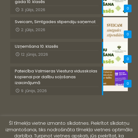
gada 10. klasēs
0
3. jūlijs, 2026
Sveicam, Simtgades stipendiju saņemot
2. jūlijs, 2026
0
Uzņemšana 10. klasēs
12. jūnijs, 2026
0
Pateicība Valmieras Viestura vidusskolas
kopienai par dalību soļošanas
izaicinājumā
0
9. jūnijs, 2026
Šī tīmekļa vietne izmanto sīkdatnes. Piekrītot sīkdatņu
izmantošanai, tiks nodrošināta tīmekļa vietnes optimāla
darbība. Turpinot vietnes apskati, jūs piekrītat, ka