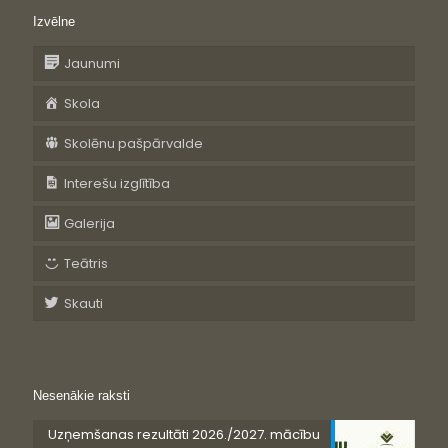
Izvēlne
Jaunumi
Skola
Skolēnu pašpārvalde
Interešu izglītība
Galerija
Teātris
Skauti
Nesenākie raksti
Uzņemšanas rezultāti 2026./2027. mācību