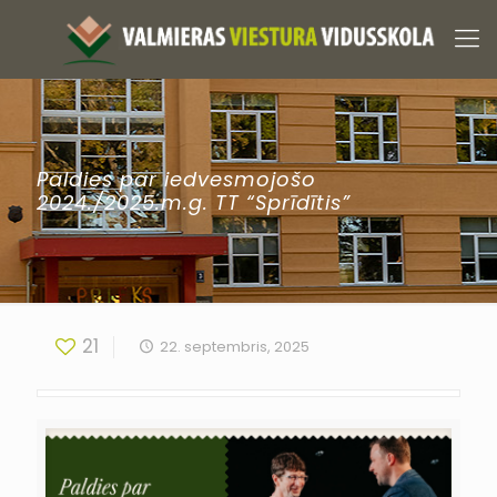
Paldies par iedvesmojošo
2024./2025.m.g. TT “Sprīdītis”
21
22. septembris, 2025