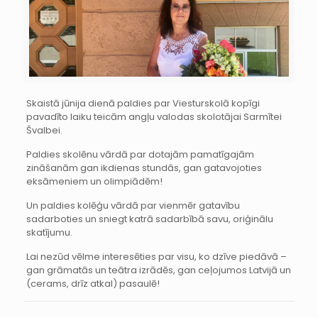
Skaistā jūnija dienā paldies par Viesturskolā kopīgi
pavadīto laiku teicām angļu valodas skolotājai Sarmītei
Švalbei.
Paldies skolēnu vārdā par dotajām pamatīgajām
zināšanām gan ikdienas stundās, gan gatavojoties
eksāmeniem un olimpiādēm!
Un paldies kolēģu vārdā par vienmēr gatavību
sadarboties un sniegt katrā sadarbībā savu, oriģinālu
skatījumu.
Lai nezūd vēlme interesēties par visu, ko dzīve piedāvā –
gan grāmatās un teātra izrādēs, gan ceļojumos Latvijā un
(cerams, drīz atkal) pasaulē!