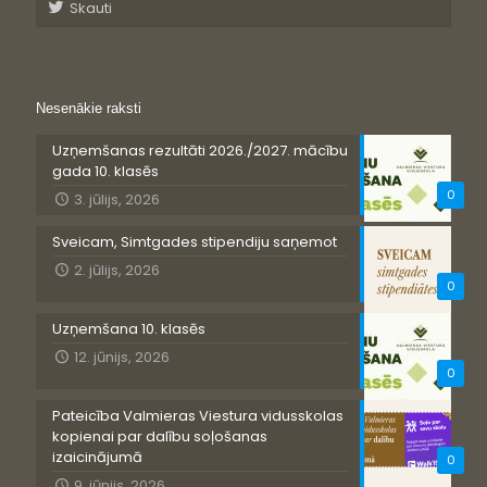
Skauti
Nesenākie raksti
Uzņemšanas rezultāti 2026./2027. mācību
gada 10. klasēs
0
3. jūlijs, 2026
Sveicam, Simtgades stipendiju saņemot
2. jūlijs, 2026
0
Uzņemšana 10. klasēs
12. jūnijs, 2026
0
Pateicība Valmieras Viestura vidusskolas
kopienai par dalību soļošanas
izaicinājumā
0
9. jūnijs, 2026