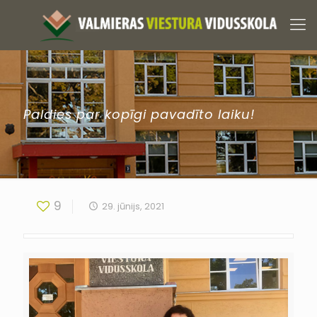
Paldies par kopīgi pavadīto laiku!
9
29. jūnijs, 2021