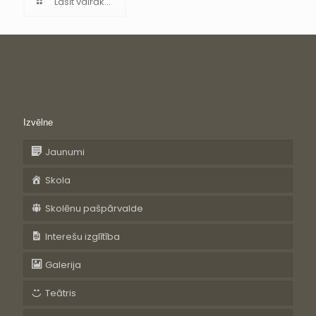
Lasīt vairāk...
Izvēlne
Jaunumi
Skola
Skolēnu pašpārvalde
Interešu izglītība
Galerija
Teātris