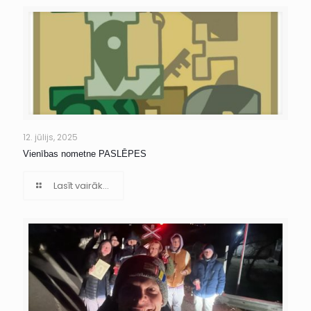
12. jūlijs, 2025
Vienības nometne PASLĒPES
Lasīt vairāk...