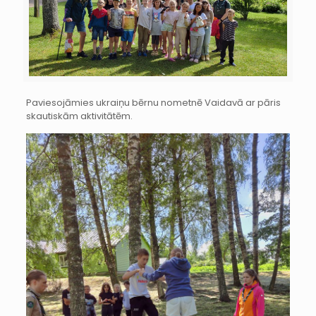
Paviesojāmies ukraiņu bērnu nometnē Vaidavā ar pāris
skautiskām aktivitātēm.