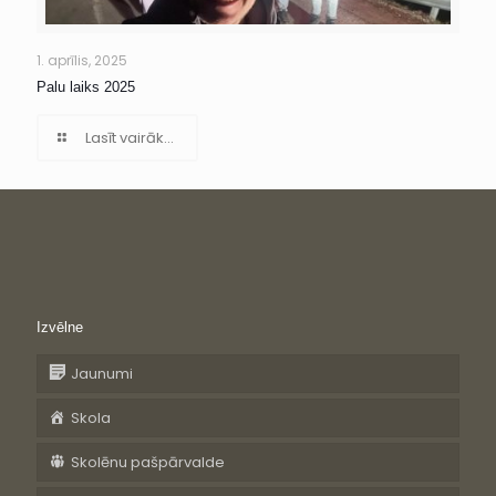
1. aprīlis, 2025
Palu laiks 2025
Lasīt vairāk...
Izvēlne
Jaunumi
Skola
Skolēnu pašpārvalde