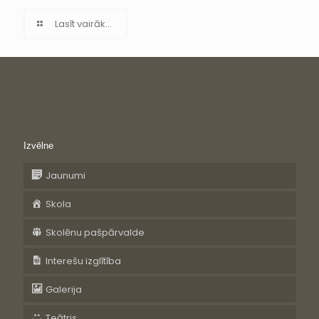
Lasīt vairāk...
Izvēlne
Jaunumi
Skola
Skolēnu pašpārvalde
Interešu izglītība
Galerija
Teātris