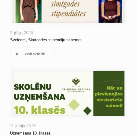
2. jūlijs, 2026
Sveicam, Simtgades stipendiju saņemot
Lasīt vairāk...
12. jūnijs, 2026
Uzņemšana 10. klasēs