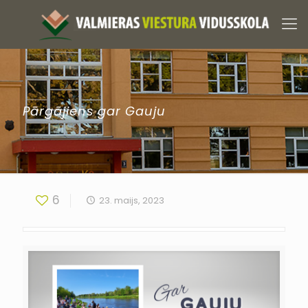
Pārgājiens gar Gauju
6
23. maijs, 2023