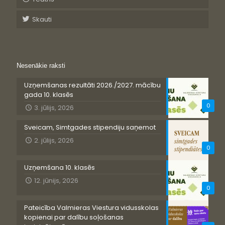
Skauti
Nesenākie raksti
Uzņemšanas rezultāti 2026./2027. mācību
gada 10. klasēs
0
3. jūlijs, 2026
Sveicam, Simtgades stipendiju saņemot
2. jūlijs, 2026
0
Uzņemšana 10. klasēs
12. jūnijs, 2026
0
Pateicība Valmieras Viestura vidusskolas
kopienai par dalību soļošanas