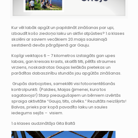
Kur vēl labāk apgūt un papildināt zināšanas par upi,
izbaudīt košo ziedoņa laiku un aktīvi atpūsties? 1.a klases
skolēni ar saviem vecākiem 20.maija saulainajā
sestdienā devās pārgājienā gar Gauju.
Kopīgi veiktajos 6 – 7 kilometros izstaigāts gan upes
labais, gan kreisais krasts, skaitīti tilti, pētīts straumes
virziens, noskaidrotas Gaujas lielākās pietekas un
parādītas dabaszinību stundās jau apgūtās zināšanas.
Grupās darbojoties, sameklēti visi fotoorientēšanās
kontrolpunkti. (Paldies, Maijas ģimenei, kura tos
sagatavoja!) Starp pieaugušajiem un bērniem izvērtās
spraiga aktivitāte “Gauja, tilts, cilvēks.” Rezultāts neizšķirts!
Balvas, prieks par kopā pavadīto laiku un saules
iedegums sejās – visiem.
1.a klases audzinātāja Gita Baltā