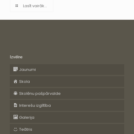
Lasīt vairāk...
Izvēlne
Jaunumi
Skola
Skolēnu pašpārvalde
Interešu izglītība
Galerija
Teātris