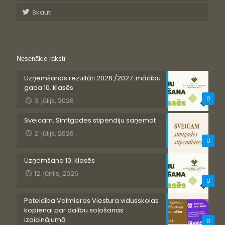
Skauti
Nesenākie raksti
Uzņemšanas rezultāti 2026./2027. mācību
gada 10. klasēs
0
3. jūlijs, 2026
Sveicam, Simtgades stipendiju saņemot
2. jūlijs, 2026
0
Uzņemšana 10. klasēs
12. jūnijs, 2026
0
Pateicība Valmieras Viestura vidusskolas
kopienai par dalību soļošanas
izaicinājumā
0