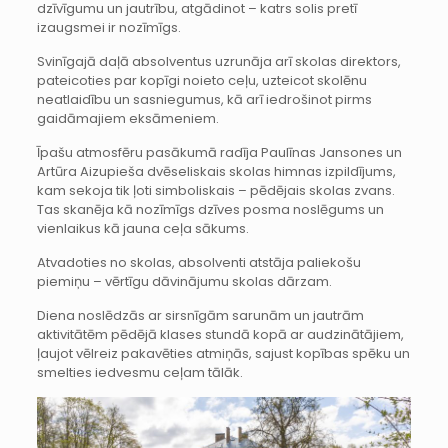
dzīvīgumu un jautrību, atgādinot – katrs solis pretī
izaugsmei ir nozīmīgs.
Svinīgajā daļā absolventus uzrunāja arī skolas direktors,
pateicoties par kopīgi noieto ceļu, uzteicot skolēnu
neatlaidību un sasniegumus, kā arī iedrošinot pirms
gaidāmajiem eksāmeniem.
Īpašu atmosfēru pasākumā radīja Paulīnas Jansones un
Artūra Aizupieša dvēseliskais skolas himnas izpildījums,
kam sekoja tik ļoti simboliskais – pēdējais skolas zvans.
Tas skanēja kā nozīmīgs dzīves posma noslēgums un
vienlaikus kā jauna ceļa sākums.
Atvadoties no skolas, absolventi atstāja paliekošu
piemiņu – vērtīgu dāvinājumu skolas dārzam.
Diena noslēdzās ar sirsnīgām sarunām un jautrām
aktivitātēm pēdējā klases stundā kopā ar audzinātājiem,
ļaujot vēlreiz pakavēties atmiņās, sajust kopības spēku un
smelties iedvesmu ceļam tālāk.