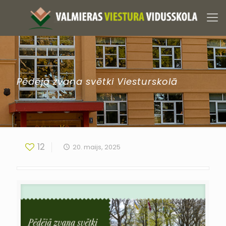
Pēdējā zvana svētki Viesturskolā
12
20. maijs, 2025