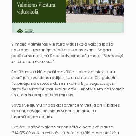
9. maijā Valmieras Viestura vidusskolā valdīja īpaša
noskaņa – izskanēja pēdējais skolas zvans. Šogad
pasākums norisinājās ar iedvesmojošu moto:
“Katrs ceļš
iesākas ar pirmo soli”
.
Pasākumu atklāja paši mazākie – pirmklasnieki, kuru
sirsnīgais sveiciens radīja siltu un emocionālu gaisotni.
Turpinājumā astotās klases skolēni bija sagatavojuši
atraktīvu viktorīnu par skolas dzīvi, liekot visiem pasmaidīt
un atcerēties spilgtākos mirkļus.
Savas vēlējumu rindas absolventiem veltīja arī 11. klases
skolēni, dāvājot sirsnīgus vārdus un atbalstu
turpmākajam ceļam.
Skolēnu pašpārvaldes organizētā dinamiskā pauze
“MAĢISKO veiksmes soļu stafete”
pasākumam piešķīra