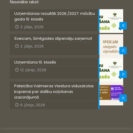
Nesenākie raksti
Uzņemšanas rezultāti 2026./2027. mācību
gada 10. klasēs
0
3. jūlijs, 2026
Sveicam, Simtgades stipendiju saņemot
2. jūlijs, 2026
0
Uzņemšana 10. klasēs
12. jūnijs, 2026
0
Pateicība Valmieras Viestura vidusskolas
kopienai par dalību soļošanas
izaicinājumā
0
9. jūnijs, 2026