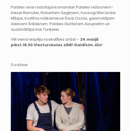
Paldies visai radošajai komandai! Paldies režisoriem-
Inesei Ramutei, Robertam Segliņam, horeogrāfei Lindai
Mīļajai, kostīmu māksliniecei Īrisai Ozolai, gaismotājam
Aleksam Šrēderam. Paldies Guntaram Aizupietim un
audzinātājai Inai Tunķelei.
Vēl viena iespēja noskatīties izrādi –
24.maijā
plkst.18.30 Viesturskolas zālē! Gaidīsim Jūs!
11.a klase