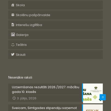
Skola
Skolēnu pašpārvalde
Interešu izglītība
Galerija
Teātris
Skauti
Nesenākie raksti
Uzņemšanas rezultāti 2026./2027. mācību
gada 10. klasēs
0
3. jūlijs, 2026
Sveicam, Simtgades stipendiju saņemot