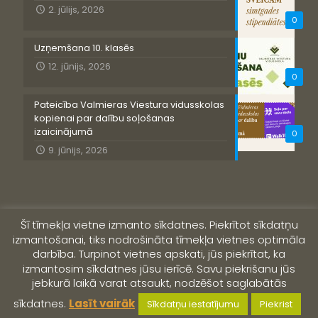
2. jūlijs, 2026
0
Uzņemšana 10. klasēs
12. jūnijs, 2026
0
Pateicība Valmieras Viestura vidusskolas
kopienai par dalību soļošanas
izaicinājumā
0
9. jūnijs, 2026
Šī tīmekļa vietne izmanto sīkdatnes. Piekrītot sīkdatņu
izmantošanai, tiks nodrošināta tīmekļa vietnes optimāla
darbība. Turpinot vietnes apskati, jūs piekrītat, ka
izmantosim sīkdatnes jūsu ierīcē. Savu piekrišanu jūs
jebkurā laikā varat atsaukt, nodzēšot saglabātās
© 2019 Valmieras Viestura vidusskola
sīkdatnes.
Lasīt vairāk
Sīkdatņu iestatījumu
Piekrist