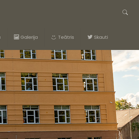
a
Galerija
Teātris
Skauti