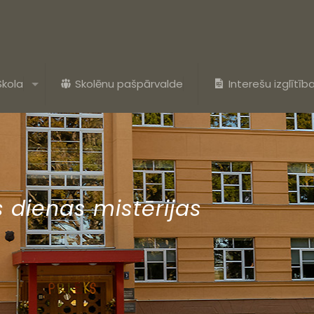
Skola
Skolēnu pašpārvalde
Interešu izglītīb
 dienas mistērijas