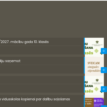
/2027. mācību gada 10. klasēs
0
diju saņemot
0
0
a vidusskolas kopienai par dalību soļošanas