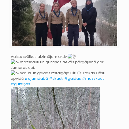
Valsts svētkus atzīmējam aktīvi
mazskauti un guntiņas devās pārgājienā gar
Jumaras upi;
skauti un gaidas izstaigāja Cīrulīšu takas Cēsu
apvidū
#ejamdabā
#skauti
#gaidas
#mazskauti
#guntiņas