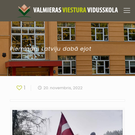
Pieminām Latviju dabā ejot
1
20. novembris, 2022