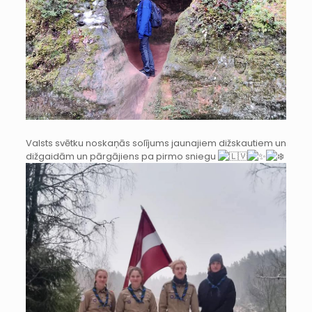
Valsts svētku noskaņās solījums jaunajiem dižskautiem un
dižgaidām un pārgājiens pa pirmo sniegu