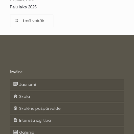
Palu laiks 2025
Lasīt vairāk...
Izvēlne
Jaunumi
Skola
Skolēnu pašpārvalde
Interešu izglītība
Galerija