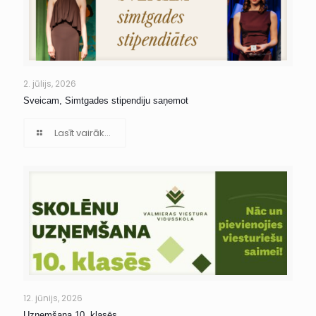
2. jūlijs, 2026
Sveicam, Simtgades stipendiju saņemot
Lasīt vairāk...
12. jūnijs, 2026
Uzņemšana 10. klasēs