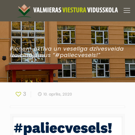
Pieņem aktīva un veselīga dzīvesveida
izaicinājumus “#paliecvesels!”
3
10. aprīlis, 2020