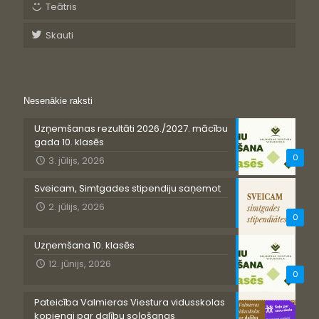
Teātris
Skauti
Nesenākie raksti
Uzņemšanas rezultāti 2026./2027. mācību
gada 10. klasēs
0
3. jūlijs, 2026
Sveicam, Simtgades stipendiju saņemot
2. jūlijs, 2026
0
Uzņemšana 10. klasēs
12. jūnijs, 2026
0
Pateicība Valmieras Viestura vidusskolas
kopienai par dalību soļošanas