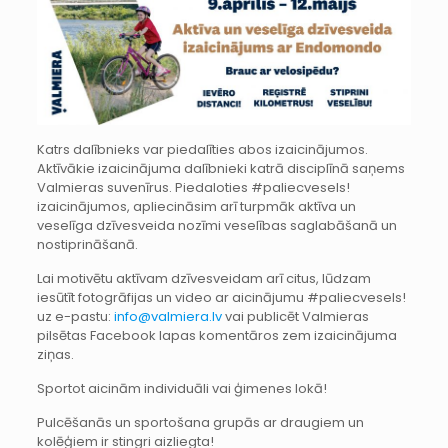
Katrs dalībnieks var piedalīties abos izaicinājumos.
Aktīvākie izaicinājuma dalībnieki katrā disciplīnā saņems
Valmieras suvenīrus. Piedaloties #paliecvesels!
izaicinājumos, apliecināsim arī turpmāk aktīva un
veselīga dzīvesveida nozīmi veselības saglabāšanā un
nostiprināšanā.
Lai motivētu aktīvam dzīvesveidam arī citus, lūdzam
iesūtīt fotogrāfijas un video ar aicinājumu #paliecvesels!
uz e-pastu:
info@valmiera.lv
vai publicēt Valmieras
pilsētas Facebook lapas komentāros zem izaicinājuma
ziņas.
Sportot aicinām individuāli vai ģimenes lokā!
Pulcēšanās un sportošana grupās ar draugiem un
kolēģiem ir stingri aizliegta!