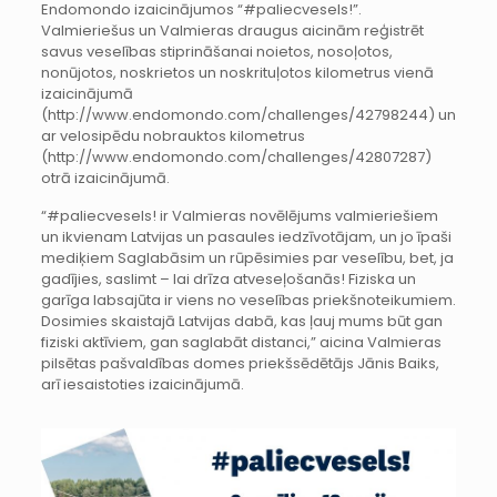
Endomondo izaicinājumos “#paliecvesels!”.
Valmieriešus un Valmieras draugus aicinām reģistrēt
savus veselības stiprināšanai noietos, nosoļotos,
nonūjotos, noskrietos un noskrituļotos kilometrus vienā
izaicinājumā
(http://www.endomondo.com/challenges/42798244) un
ar velosipēdu nobrauktos kilometrus
(http://www.endomondo.com/challenges/42807287)
otrā izaicinājumā.
“#paliecvesels! ir Valmieras novēlējums valmieriešiem
un ikvienam Latvijas un pasaules iedzīvotājam, un jo īpaši
mediķiem Saglabāsim un rūpēsimies par veselību, bet, ja
gadījies, saslimt – lai drīza atveseļošanās! Fiziska un
garīga labsajūta ir viens no veselības priekšnoteikumiem.
Dosimies skaistajā Latvijas dabā, kas ļauj mums būt gan
fiziski aktīviem, gan saglabāt distanci,” aicina Valmieras
pilsētas pašvaldības domes priekšsēdētājs Jānis Baiks,
arī iesaistoties izaicinājumā.