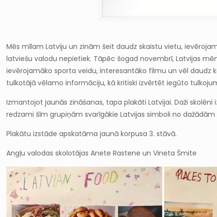
Mēs mīlam Latviju un zinām šeit daudz skaistu vietu, ievērojamu
latviešu valodu nepietiek. Tāpēc šogad novembrī, Latvijas mēnes
ievērojamāko sporta veidu, interesantāko filmu un vēl daudz 
tulkotājā vēlamo informāciju, kā kritiski izvērtēt iegūto tulkoju
Izmantojot jaunās zināšanas, tapa plakāti Latvijai. Daži skolēn
redzami šīm grupiņām svarīgākie Latvijas simboli no dažādām kat
Plakātu izstāde apskatāma jaunā korpusa 3. stāvā.
Angļu valodas skolotājas Anete Rastene un Vineta Šmite