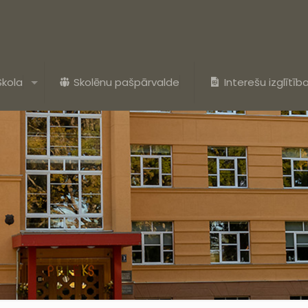
Skola
Skolēnu pašpārvalde
Interešu izglītīb