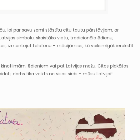
u, lai par savu zemi stāstītu citu tautu pārstāvjiem, ar
tvijas simbolu, skaistāko vietu, tradicionālo ēdienu,
s, izmantojot telefonu – mācījāmies, kā veiksmīgāk ierakstīt
u, kinofilmām, ēdieniem vai pat Latvijas mežu. Citos plakātos
ti, darbs tika veikts no visas sirds – mūsu Latvijai!