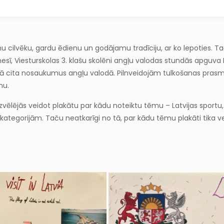
 cilvēku, gardu ēdienu un godājamu tradīciju, ar ko lepoties. Tač
ī, Viesturskolas 3. klašu skolēni angļu valodas stundās apguva La
kā cita nosaukumus angļu valodā. Pilnveidojām tulkošanas prasme
mu.
i izvēlējās veidot plakātu par kādu noteiktu tēmu – Latvijas sport
egorijām. Taču neatkarīgi no tā, par kādu tēmu plakāti tika veido