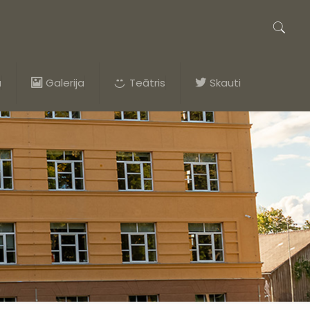
a
Galerija
Teātris
Skauti