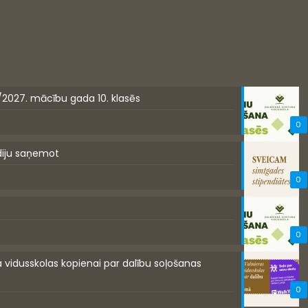
/2027. mācību gada 10. klasēs
0
diju saņemot
0
0
a vidusskolas kopienai par dalību soļošanas
0