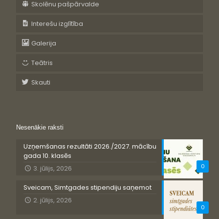
Skolēnu pašpārvalde
Interešu izglītība
Galerija
Teātris
Skauti
Nesenākie raksti
Uzņemšanas rezultāti 2026./2027. mācību
gada 10. klasēs
0
3. jūlijs, 2026
Sveicam, Simtgades stipendiju saņemot
2. jūlijs, 2026
0