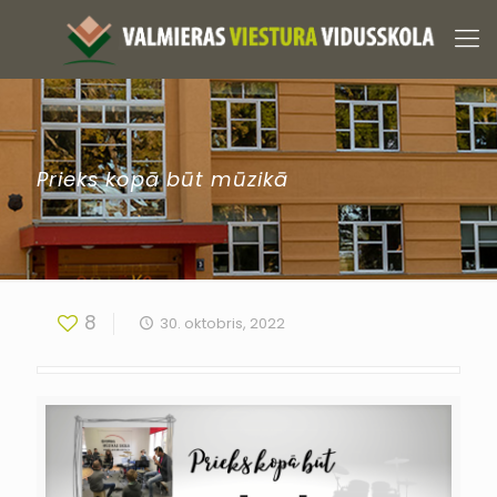
Prieks kopā būt mūzikā
8
30. oktobris, 2022