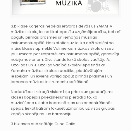
3.b klase Karjeras nedēļas ietvaros devās uz YAMAHA
mūzikas skolu, lai ne tikai iepazītu uzņēmējdarbību, bet arī
apgūtu pirmās prasmes un iemaņas mūzikas
instrumentu spēlē. Neskatoties uz to, ka daži skolēni no
mūsu klases apmeklē Valmieras mūzikas skolu un sevi
jau uzskata par lietpratējiem instrumentu spēlē, garlaicīgi
nebija nevienam. Divu stundu laikā skolas vadītāju A.
Ozoliņas un J. Ozoliņa vadībā skolēni iepazinās ar
Yamaha mūzikas skolas specifiku, piedāvātajām
iespējām, un ikviens varēja apgūt pirmās prasmes un
iemaņas mūzikas instrumentu spēlēšanā.
Nodarbības izskaņā visiem bija prieks un gandarījums.
Klases kopējais priekšnesums pierādīja to, ka
muzicēšana uzlabo koordinācijas un koncentrēšanās
spējas, liekot katram fokusēt uzmanību uz visas grupas
kopējo skanējumu un harmoniju.
3.b klases audzinātāja Guna Gaile