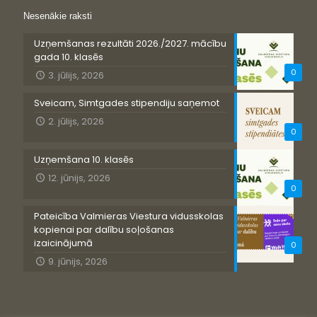
Nesenākie raksti
Uzņemšanas rezultāti 2026./2027. mācību
gada 10. klasēs
0
3. jūlijs, 2026
Sveicam, Simtgades stipendiju saņemot
2. jūlijs, 2026
0
Uzņemšana 10. klasēs
12. jūnijs, 2026
0
Pateicība Valmieras Viestura vidusskolas
kopienai par dalību soļošanas
izaicinājumā
0
9. jūnijs, 2026