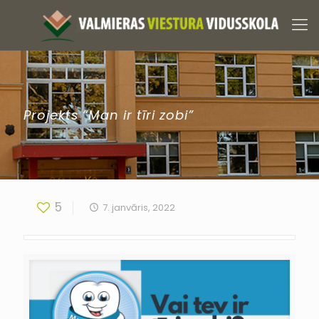
Projekts “Man ir tīri zobi”
5
7. janvāris, 2022