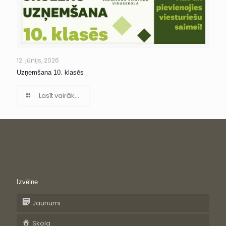
12. jūnijs, 2026
Uzņemšana 10. klasēs
Lasīt vairāk...
Izvēlne
Jaunumi
Skola