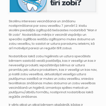
Skolēnu intereses veicināšanai un zināšanu
nostiprināšanai par savu veselību 7. janvārī 2. klašu
skolēni piedalījās izglītojošā tiešsaistes nodarbībā “Man ir
tīri zobi”. Nodarbības mērķis ir veicināt vispārējo un
speciālo izglītības iestāžu izglītojamo mutes dobuma un
zobu veselību, to saistot ar uztura paradumu ietekmi, kā
arī motivējot pareizi un regulāri tīrīt zobus.
Nodarbības laikā zobu higiēnists un uztura speciālists
bērniem saistošā veidā pastāstīja, kas ir veselīgi un kas ir
neveselīgi produkti; iepazīstināja bērnus ar uztura
piramīdu jeb uztura produktiem, kas ir veselīgi un kas nav,
jo kaitē zobu veselībai, aktualizējot veselīga uztura
jautājumus saistībā ar mutes un zobu veselību; sniedza
teorētiskas zināšanas mutes dobuma un zobu veselības
veicināšanā un higiēnā; izmantoja spēles metodi un
jautājumu/atbilžu formātu, nostiprinot nodarbības laikā
iegūtās zināšanas.
Ir vērts atkal un atkal bērniem atgādināt, kādas ir