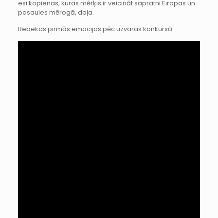
esi kopienas, kuras mērķis ir veicināt sapratni Eiropas un
pasaules mērogā, daļa.
Rebekas pirmās emocijas pēc uzvaras konkursā: