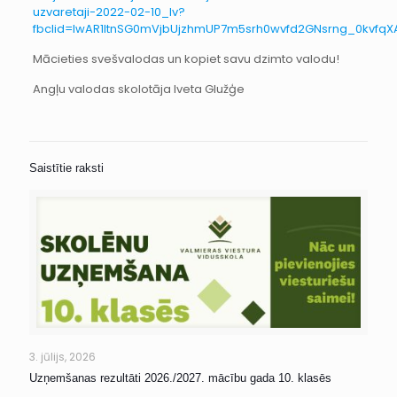
uzvaretaji-2022-02-10_lv?
fbclid=IwAR1ltnSG0mVjbUjzhmUP7m5srh0wvfd2GNsrng_0kvfq
Mācieties svešvalodas un kopiet savu dzimto valodu!
Angļu valodas skolotāja Iveta Glužģe
Saistītie raksti
3. jūlijs, 2026
Uzņemšanas rezultāti 2026./2027. mācību gada 10. klasēs