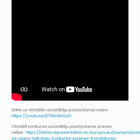
Saite uz oficiālās uzvarētāju paziņošanas video :
https://youtu.be/ETf6bSkHzz0
Oficiālā konkursa uzvarētāju paziņošanas preses
relīze:
https://latvia.representation.ec.europa.eu/jaunumi/pazi
es-jauno-tulkotaju-konkursa-juvenes-translatores-