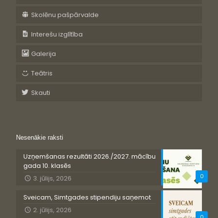
Skolēnu pašpārvalde
Interešu izglītība
Galerija
Teātris
Skauti
Nesenākie raksti
Uzņemšanas rezultāti 2026./2027. mācību
gada 10. klasēs
0
3. jūlijs, 2026
Sveicam, Simtgades stipendiju saņemot
2. jūlijs, 2026
0