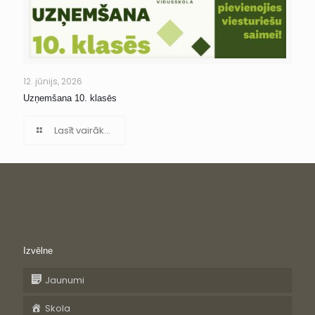
12. jūnijs, 2026
Uzņemšana 10. klasēs
Lasīt vairāk...
Izvēlne
Jaunumi
Skola