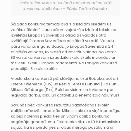
ieskatoties, Mikusa telefonā redzama arī ceturtā
konkursa dalībniece – Rēzija Terēze Dubulta.
Šā gada konkursa temats bija “Pa īstajām sliedēm uz
zaļāku nākotni”. Jauniešiem vajadzēja iztulkot tekstu no
izvēlētās Eiropas Savienības oficiālās valodas otrā
izvēlētajā Eiropas Savienības oficiālajā valodā. Valodu
pāru variantu ir gana daudz, jo Eiropas Savienībā ir 24
oficiālās valodas, to skaitā arī latviešu valoda. No katras
ES valsts konkursam izraudzīto skolu skaits ir vienāds ar
tās vietu skaitu Eiropas Parlamentā. No Latvijas konkursā
piedalījās 8 skolu skolēni.
Viesturskolu konkursā pārstāvēja ne tikai Rebeka, bet arī
Estere Ošeniece (11.b) un Rēzija Terēze Dubulta (11.a) un
Mikuss Grīnbergs (11.a). Paldies visiem un ikvienam par
ieguldīto darbu, laiku un gatavību pieņemt izaicinājumus!
Sarunās pēc konkursa rezultātu paziņošanas skolēni
dalījās arī savās emocijās. Mikuss saka, ka viņš ir priecīgs,
ka bija nolēmis piedalīties un viņam dalība konkursā
sagādāja gandarījumu. Estere piekrita, ka tā ir fantastiska
sajūta, ka esi piedalījies Eiropas mēroga pasākumā un