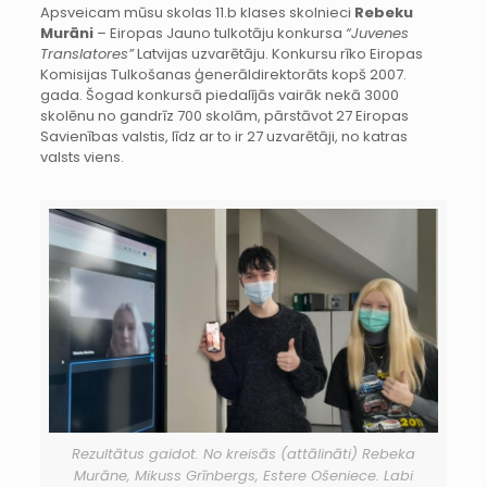
Apsveicam mūsu skolas 11.b klases skolnieci
Rebeku
Murāni
– Eiropas Jauno tulkotāju konkursa
“Juvenes
Translatores”
Latvijas uzvarētāju. Konkursu rīko Eiropas
Komisijas Tulkošanas ģenerāldirektorāts kopš 2007.
gada. Šogad konkursā piedalījās vairāk nekā 3000
skolēnu no gandrīz 700 skolām, pārstāvot 27 Eiropas
Savienības valstis, līdz ar to ir 27 uzvarētāji, no katras
valsts viens.
Rezultātus gaidot. No kreisās (attālināti) Rebeka
Murāne, Mikuss Grīnbergs, Estere Ošeniece. Labi