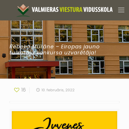
Rebeka Murāne – Eiropas jauno
tulkotāju konkursa uzvarētāja!
16
10. februāris, 2022