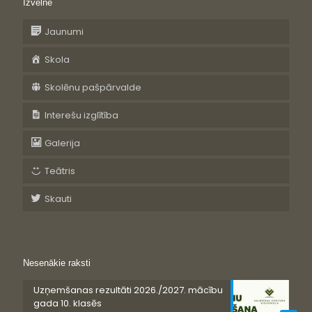
Izvēlne
Jaunumi
Skola
Skolēnu pašpārvalde
Interešu izglītība
Galerija
Teātris
Skauti
Nesenākie raksti
Uzņemšanas rezultāti 2026./2027. mācību
gada 10. klasēs