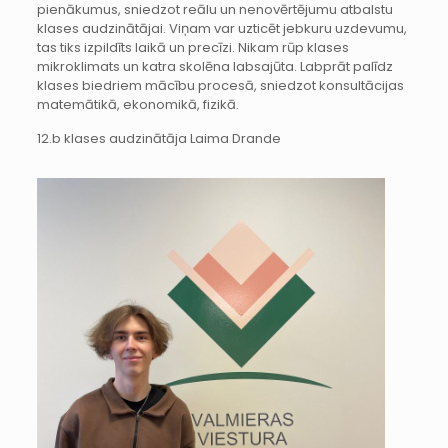
pienākumus, sniedzot reālu un nenovērtējumu atbalstu
klases audzinātājai. Viņam var uzticēt jebkuru uzdevumu,
tas tiks izpildīts laikā un precīzi. Nikam rūp klases
mikroklimats un katra skolēna labsajūta. Labprāt palīdz
klases biedriem mācību procesā, sniedzot konsultācijas
matemātikā, ekonomikā, fizikā.
12.b klases audzinātāja Laima Drande