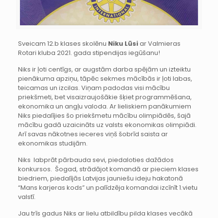
Sveicam 12.b klases skolēnu
Niku Lūsi
ar Valmieras
Rotari kluba 2021. gada stipendijas iegūšanu!
Niks ir ļoti centīgs, ar augstām darba spējām un izteiktu
pienākuma apziņu, tāpēc sekmes mācībās ir ļoti labas,
teicamas un izcilas. Viņam padodas visi mācību
priekšmeti, bet visaizraujošākie šķiet programmēšana,
ekonomika un angļu valoda. Ar lieliskiem panākumiem
Niks piedalījies šo priekšmetu mācību olimpiādēs, šajā
mācību gadā uzaicināts uz valsts ekonomikas olimpiādi.
Arī savas nākotnes ieceres viņš šobrīd saista ar
ekonomikas studijām.
Niks labprāt pārbauda sevi, piedaloties dažādos
konkursos. Šogad, strādājot komandā ar pieciem klases
biedriem, piedalījās Latvijas jauniešu ideju hakatonā
“Mans karjeras kods” un palīdzēja komandai izcīnīt 1.vietu
valstī.
Jau trīs gadus Niks ar lielu atbildību pilda klases vecākā