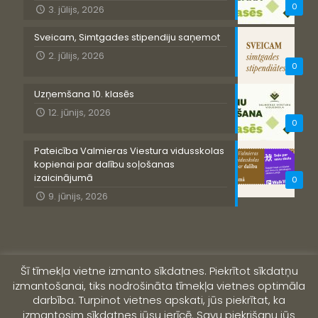
0
3. jūlijs, 2026
Sveicam, Simtgades stipendiju saņemot
2. jūlijs, 2026
0
Uzņemšana 10. klasēs
12. jūnijs, 2026
0
Pateicība Valmieras Viestura vidusskolas
kopienai par dalību soļošanas
izaicinājumā
0
9. jūnijs, 2026
Šī tīmekļa vietne izmanto sīkdatnes. Piekrītot sīkdatņu
izmantošanai, tiks nodrošināta tīmekļa vietnes optimāla
darbība. Turpinot vietnes apskati, jūs piekrītat, ka
izmantosim sīkdatnes jūsu ierīcē. Savu piekrišanu jūs