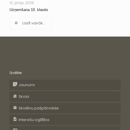
12. jūnijs, 2026
Uzņemšana 10. klasēs
Lasīt vairāk...
Izvēlne
Jaunumi
Skola
Skolēnu pašpārvalde
Interešu izglītība