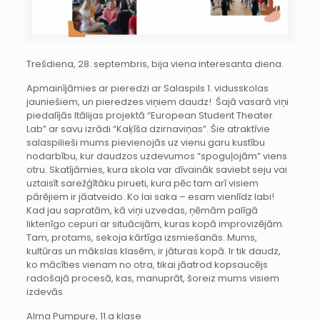
Trešdiena, 28. septembris, bija viena interesanta diena.
Apmainījāmies ar pieredzi ar Salaspils 1. vidusskolas
jauniešiem, un pieredzes viņiem daudz! Šajā vasarā viņi
piedalījās Itālijas projektā “European Student Theater
Lab” ar savu izrādi “Kaķīša dzirnaviņas”. Šie atraktīvie
salaspilieši mums pievienojās uz vienu garu kustību
nodarbību, kur daudzos uzdevumos “spoguļojām” viens
otru. Skatījāmies, kura skola var dīvaināk saviebt seju vai
uztaisīt sarežģītāku pirueti, kura pēc tam arī visiem
pārējiem ir jāatveido. Ko lai saka – esam vienlīdz labi!
Kad jau sapratām, kā viņi uzvedas, ņēmām palīgā
liktenīgo cepuri ar situācijām, kuras kopā improvizējām.
Tam, protams, sekoja kārtīga izsmiešanās. Mums,
kultūras un mākslas klasēm, ir jāturas kopā. Ir tik daudz,
ko mācīties vienam no otra, tikai jāatrod kopsaucējs
radošajā procesā, kas, manuprāt, šoreiz mums visiem
izdevās.
Alma Pumpure, 11.a klase