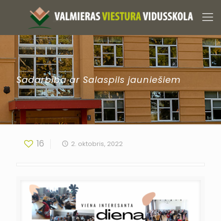
Sadarbība ar Salaspils jauniešiem
16
2. oktobris, 2022