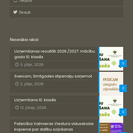
Teātris
Skauti
Nesenākie raksti
Uzņemšanas rezultāti 2026./2027. mācību
gada 10. klasēs
0
3. jūlijs, 2026
Sveicam, Simtgades stipendiju saņemot
2. jūlijs, 2026
0
Uzņemšana 10. klasēs
12. jūnijs, 2026
0
Pateicība Valmieras Viestura vidusskolas
kopienai par dalību soļošanas