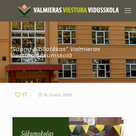
“Sapņu bibliotēkas” Valmieras
Viestura sākumskolā
17
16. marts, 2025