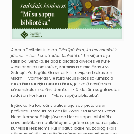
Alberts Einšteins ir teicis:
”Vienīgā lieta, ko tev noteikti ir
jāzina, ir tas, kur atrodas bibliotēka”
. Un viņam bija
taisnība. Senākā, lielākā bibliotēka cilvēces vēsture –
Aleksandrijas bibliotēka, karaliskas bibliotēkas ASV,
Sidnejā, Portugālē, Gaismas Pils Latvijā un blakus tam
visam – Valmieras Viestura vidusskolas sākumskolā
SKOLĒNU SAPŅU BIBLIOTĒKAS
, jo skolā noslēdzies
sākumskolas skolēnu domītes 1.- 3. klasēm sagatavotais
radošais konkurss – “Mūsu sapņu bibliotēka”.
Ir jāsaka, ka februāris patiesi bija sevi pieteicis ar
patīkamu satraukumu klasēs. Konkursa ietvaros katrai
klasei komandā bija jāveido klases sapņu bibliotēka,
sava unikālā un neatkārtojamā grāmatu pasaules pils ,
kur viss ir iespējams, kur ir batuti, baseins, zooloģiskais
dārzs, senākās un retākās grāmatas pasaulē, komiksu