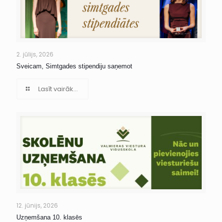
2. jūlijs, 2026
Sveicam, Simtgades stipendiju saņemot
Lasīt vairāk...
12. jūnijs, 2026
Uzņemšana 10. klasēs