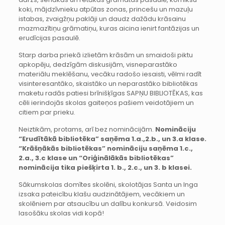
koki, mājdzīvnieku atpūtas zonas, princešu un mazuļu
istabas, zvaigžņu paklāji un daudz dažādu krāsainu
mazmazītiņu grāmatiņu, kuras aicina ienirt fantāzijas un
erudīcijas pasaulē.
Starp darba priekā izlietām krāsām un smaidoši piktu
apkopēju, dedzīgām diskusijām, visneparastāko
materiālu meklēšanu, vecāku radošo iesaisti, vēlmi radīt
visinteresantāko, skaistāko un neparastāko bibliotēkas
maketu radās patiesi brīnišķīgas SAPŅU BIBLIOTĒKAS, kas
cēli ierindojās skolas gaiteņos pašiem veidotājiem un
citiem par prieku.
Neiztikām, protams, arī bez nominācijām.
Nomināciju
“Erudītākā bibliotēka” saņēma 1.a.,2.b., un 3.a klase.
“Krāšņākās bibliotēkas” nomināciju saņēma 1.c.,
2.a., 3.c klase un “Oriģinālākās bibliotēkas”
nominācija tika piešķirta 1. b., 2.c., un 3. b klasei.
Sākumskolas domītes skolēni, skolotājas Santa un Inga
izsaka pateicību klašu audzinātājiem, vecākiem un
skolēniem par atsaucību un dalību konkursā. Veidosim
lasošāku skolas vidi kopā!