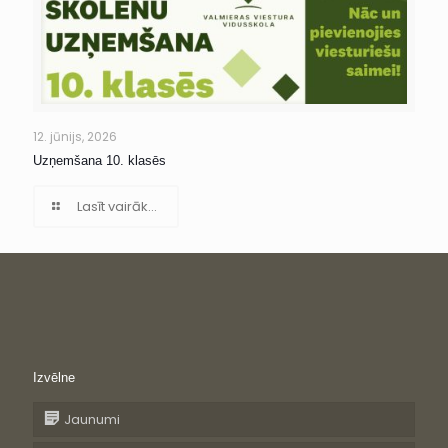
12. jūnijs, 2026
Uzņemšana 10. klasēs
Lasīt vairāk...
Izvēlne
Jaunumi