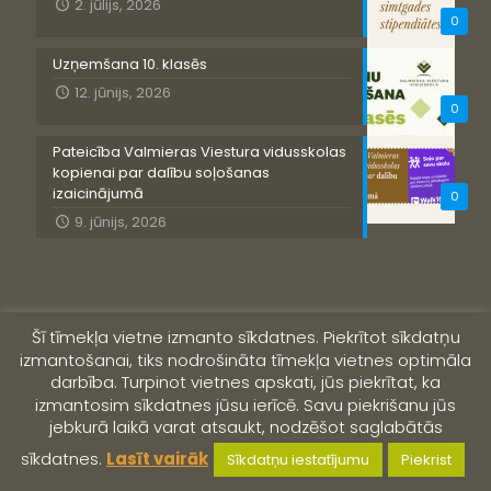
2. jūlijs, 2026
0
Uzņemšana 10. klasēs
12. jūnijs, 2026
0
Pateicība Valmieras Viestura vidusskolas
kopienai par dalību soļošanas
izaicinājumā
0
9. jūnijs, 2026
Šī tīmekļa vietne izmanto sīkdatnes. Piekrītot sīkdatņu
izmantošanai, tiks nodrošināta tīmekļa vietnes optimāla
darbība. Turpinot vietnes apskati, jūs piekrītat, ka
izmantosim sīkdatnes jūsu ierīcē. Savu piekrišanu jūs
jebkurā laikā varat atsaukt, nodzēšot saglabātās
© 2019 Valmieras Viestura vidusskola
sīkdatnes.
Lasīt vairāk
Sīkdatņu iestatījumu
Piekrist