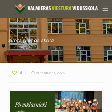
Simts dienas skolā
14
21. februāris, 2025