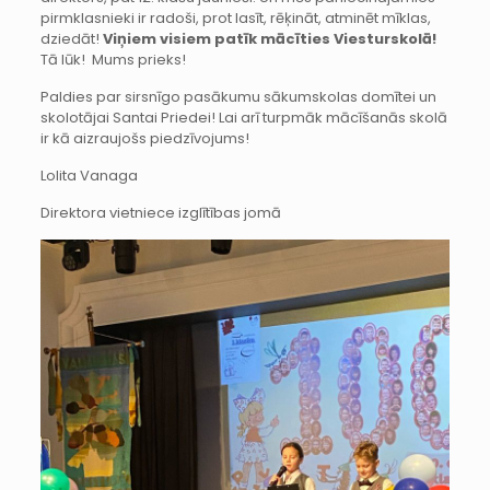
pirmklasnieki ir radoši, prot lasīt, rēķināt, atminēt mīklas,
dziedāt!
Viņiem visiem patīk mācīties Viesturskolā!
Tā lūk! Mums prieks!
Paldies par sirsnīgo pasākumu sākumskolas domītei un
skolotājai Santai Priedei! Lai arī turpmāk mācīšanās skolā
ir kā aizraujošs piedzīvojums!
Lolita Vanaga
Direktora vietniece izglītības jomā