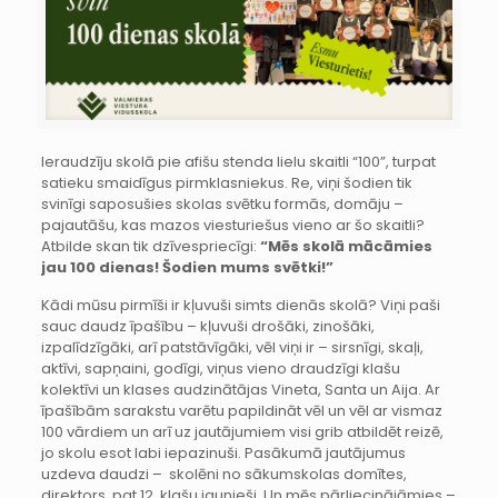
Ieraudzīju skolā pie afišu stenda lielu skaitli “100”, turpat
satieku smaidīgus pirmklasniekus. Re, viņi šodien tik
svinīgi saposušies skolas svētku formās, domāju –
pajautāšu, kas mazos viesturiešus vieno ar šo skaitli?
Atbilde skan tik dzīvespriecīgi:
“Mēs skolā mācāmies
jau 100 dienas! Šodien mums svētki!”
Kādi mūsu pirmīši ir kļuvuši simts dienās skolā? Viņi paši
sauc daudz īpašību – kļuvuši drošāki, zinošāki,
izpalīdzīgāki, arī patstāvīgāki, vēl viņi ir – sirsnīgi, skaļi,
aktīvi, sapņaini, godīgi, viņus vieno draudzīgi klašu
kolektīvi un klases audzinātājas Vineta, Santa un Aija. Ar
īpašībām sarakstu varētu papildināt vēl un vēl ar vismaz
100 vārdiem un arī uz jautājumiem visi grib atbildēt reizē,
jo skolu esot labi iepazinuši. Pasākumā jautājumus
uzdeva daudzi – skolēni no sākumskolas domītes,
direktors, pat 12. klašu jaunieši. Un mēs pārliecinājāmies –