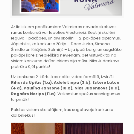
Ar lieliskiem panākumiem Valmieras novada skatuves
runas konkursā var lepoties Viesturieši. Septiņi skolēni
ieguva 1. pakāpes, un divi skolēni – 2. pakāpes diplomus.
Jāpiebilst, ka konkursa žūrija – Dace Jurka, Simona
Šmidte un Krišjānis Salmiņš – bija īpaši bargi un augstāko
pakāpi šoreiz nepiešķīra nevienam, bet vistuvāk tai no
visiem konkursa dalībniekiem bija mūsu Niks Judenkovs –
pietrūka 0,01 punkts!
Uz konkursa 2. kārtu, kas notiks video formātā, izvirzīti:
Rihards Upītis (1.a), Adele Liepa (3.b), Estere Lutce
(4 a),
Paulīna Jansone (10.b), Niks Judenkovs (11.a),
Regnārs Nerips (11.a)
. Veiksmi un spožus sasniegumus
turpmāk!
Paldies visiem skolotājiem, kas sagatavoja konkursa
dalībniekus!