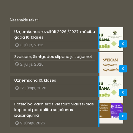
Nesenākie raksti
Uzņemšanas rezultāti 2026./2027. mācību
gada 10. klasēs
0
3. jūlijs, 2026
Sveicam, Simtgades stipendiju saņemot
2. jūlijs, 2026
0
Uzņemšana 10. klasēs
12. jūnijs, 2026
0
Pateicība Valmieras Viestura vidusskolas
kopienai par dalību soļošanas
izaicinājumā
0
9. jūnijs, 2026