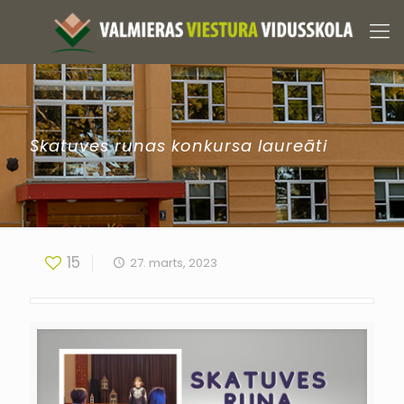
Skatuves runas konkursa laureāti
15
27. marts, 2023