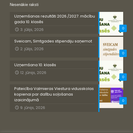
Nesenākie raksti
Uzņemšanas rezultāti 2026./2027. mācību
gada 10. klasēs
0
3. jūlijs, 2026
Sveicam, Simtgades stipendiju saņemot
2. jūlijs, 2026
0
Uzņemšana 10. klasēs
12. jūnijs, 2026
0
Pateicība Valmieras Viestura vidusskolas
kopienai par dalību soļošanas
izaicinājumā
0
9. jūnijs, 2026