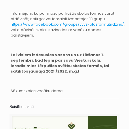
Informējam, ka par mazu palikušās skolas formas varat
atdāvināt, notirgot vai iemainīt izmantojot FB grupu:
https://www.facebook.com/groups/vvvskolasformutirdzins/
,
vai atdāvināt skolai, sazinoties ar vecāku domes
pārstāvjiem.
Lai visiem izdevusies vasara un uz tikšanos 1.
septembrī, kad lepni par savu Viesturskolu,
ieradīsimies tērpušies svētku skolas formās, lai
satiktos jaunajā 2021./2022. m.g.!
Sākumskolas vecāku dome
Saistītie raksti