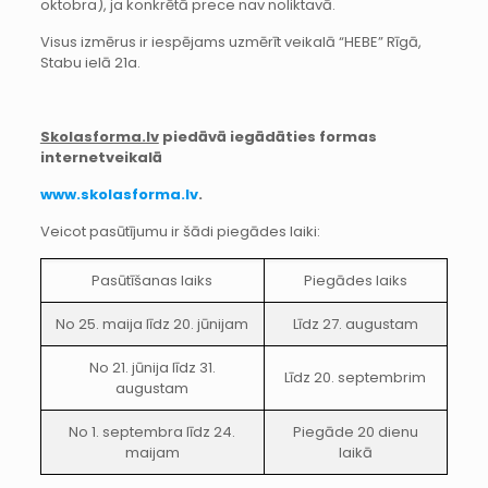
oktobra), ja konkrētā prece nav noliktavā.
Visus izmērus ir iespējams uzmērīt veikalā “HEBE” Rīgā,
Stabu ielā 21a.
Skolasforma.lv
piedāvā iegādāties formas
internetveikalā
www.skolasforma.lv
.
Veicot pasūtījumu ir šādi piegādes laiki:
Pasūtīšanas laiks
Piegādes laiks
No 25. maija līdz 20. jūnijam
Līdz 27. augustam
No 21. jūnija līdz 31.
Līdz 20. septembrim
augustam
No 1. septembra līdz 24.
Piegāde 20 dienu
maijam
laikā