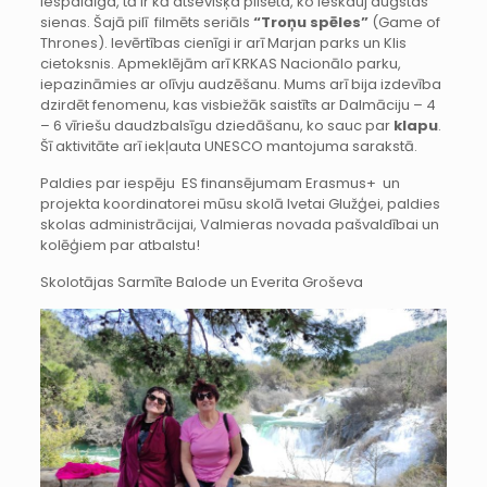
iespaidīga, tā ir kā atsevišķa pilsēta, ko ieskauj augstas
sienas. Šajā pilī filmēts seriāls
“Troņu spēles”
(Game of
Thrones). Ievērtības cienīgi ir arī Marjan parks un Klis
cietoksnis. Apmeklējām arī KRKAS Nacionālo parku,
iepazināmies ar olīvju audzēšanu. Mums arī bija izdevība
dzirdēt fenomenu, kas visbiežāk saistīts ar Dalmāciju – 4
– 6 vīriešu daudzbalsīgu dziedāšanu, ko sauc par
klapu
.
Šī aktivitāte arī iekļauta UNESCO mantojuma sarakstā.
Paldies par iespēju ES finansējumam Erasmus+ un
projekta koordinatorei mūsu skolā Ivetai Glužģei, paldies
skolas administrācijai, Valmieras novada pašvaldībai un
kolēģiem par atbalstu!
Skolotājas Sarmīte Balode un Everita Groševa