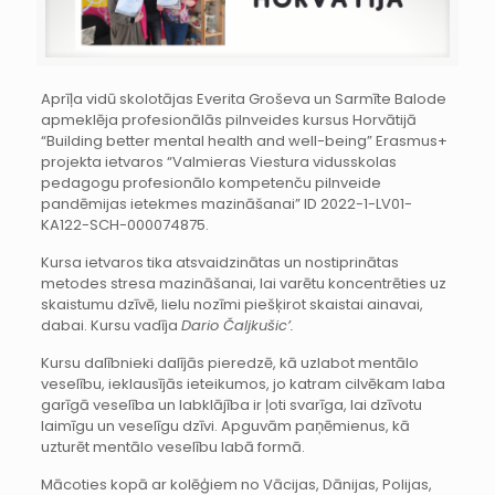
Aprīļa vidū skolotājas Everita Groševa un Sarmīte Balode
apmeklēja profesionālās pilnveides kursus Horvātijā
“Building better mental health and well-being” Erasmus+
projekta ietvaros “Valmieras Viestura vidusskolas
pedagogu profesionālo kompetenču pilnveide
pandēmijas ietekmes mazināšanai” ID 2022-1-LV01-
KA122-SCH-000074875.
Kursa ietvaros tika atsvaidzinātas un nostiprinātas
metodes stresa mazināšanai, lai varētu koncentrēties uz
skaistumu dzīvē, lielu nozīmi piešķirot skaistai ainavai,
dabai. Kursu vadīja
Dario Čaljkušic’.
Kursu dalībnieki dalījās pieredzē, kā uzlabot mentālo
veselību, ieklausījās ieteikumos, jo katram cilvēkam laba
garīgā veselība un labklājība ir ļoti svarīga, lai dzīvotu
laimīgu un veselīgu dzīvi. Apguvām paņēmienus, kā
uzturēt mentālo veselību labā formā.
Mācoties kopā ar kolēģiem no Vācijas, Dānijas, Polijas,