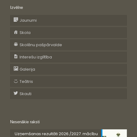
Izvēlne
Jaunumi
Skola
Skolēnu pašpārvalde
Interešu izglītība
Galerija
Teātris
Skauti
Nesenākie raksti
Uzņemšanas rezultāti 2026./2027. mācību