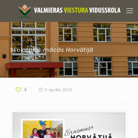
Skolotājas mācās Horvātijā
4
11. aprīlis, 2023