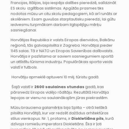
Francijas, Itālijas, bija iespēja dalīties pieredzē, salīdzināt
ES skolu izglītības sistēmas. Apgūtās prasmes tiks
nodotas mūsu un citu skolu pedagogiem, kā arī runāts ar
skolēniem. Esam guvušas starptautisku pieredzi, lai gūtu
iedvesmu turpmākam darbam ilgtspējīgu mērķu
sasniegšanai.
Horvātijas Republika ir valsts Eiropas dienvidos, Balkānu
reģionā, tās galvaspilsēta ir Zagreba. Horvātijai pieder
1145 salas. Tā ir NATO un Eiropas Savienības dalībvalsts.
Horvātija ir pazīstama ar saviem sasniegumiem sportā
un attīstītu tūrisma industriju. Populārākais sporta veids
valstī ir futbols.
Horvātiju apmeklē aptuveni 10 milj. tūristu gadā.
Šajā valstī ir
2600 saulainas stundas
gadā, kas
pārsniedz Eiropas vidējo rādītāju. Rezultātā Horvātija
lepojas ar vienu no saulainākajām jūras piekrastēm.
Mūsu brauciena galamērķis bija Splita – otrā lielākā
pilsēta Horvātijā, kur var redzēt dažādus arhitektūras
stilus vienkopus. Nr. 1, protams, ir
Diokletiāna pils
, kurā
dzīvoja romiešu imperators Diokletiāns. Ēka ir ļoti