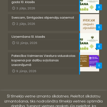
gada 10. klasēs
0
3. jūlijs, 2026
Sveicam, Simtgades stipendiju saņemot
2. jūlijs, 2026
0
Uzņemšana 10. klasēs
12. jūnijs, 2026
0
Pateicība Valmieras Viestura vidusskolas
kopienai par dalību soļošanas
izaicinājumā
0
9. jūnijs, 2026
Šī tīmekļa vietne izmanto sīkdatnes. Piekrītot sīkdatņu
izmantošanai, tiks nodrošināta tīmekļa vietnes optimāla
darbība. Turpinot vietnes apskati, jūs piekrītat, ka