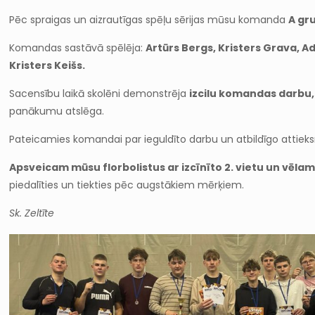
Pēc spraigas un aizrautīgas spēļu sērijas mūsu komanda
A gru
Komandas sastāvā spēlēja:
Artūrs Bergs, Kristers Grava, Ad
Kristers Keišs.
Sacensību laikā skolēni demonstrēja
izcilu komandas darbu,
panākumu atslēga.
Pateicamies komandai par ieguldīto darbu un atbildīgo attieksm
Apsveicam mūsu florbolistus ar izcīnīto 2. vietu un vēl
piedalīties un tiekties pēc augstākiem mērķiem.
Sk. Zeltīte