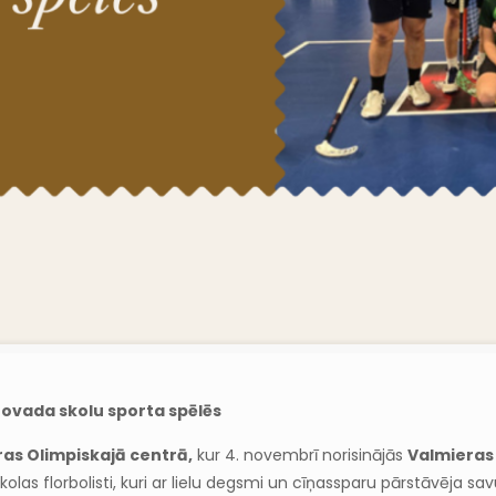
novada skolu sporta spēlēs
ras Olimpiskajā centrā,
kur 4. novembrī norisinājās
Valmieras 
as florbolisti, kuri ar lielu degsmi un cīņassparu pārstāvēja sav