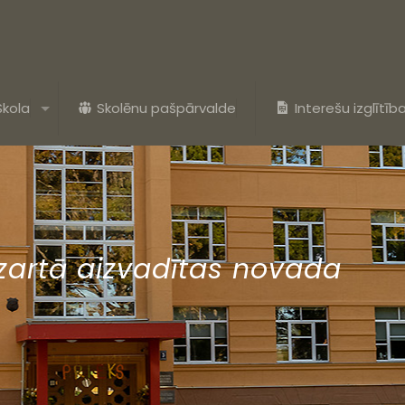
Skola
Skolēnu pašpārvalde
Interešu izglītīb
zartā aizvadītas novada