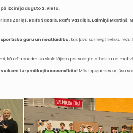
pā izcīnīja augsto 2. vietu.
rians Zariņš, Ralfs Šakalis, Ralfs Vazdiķis, Laimiņš Mastiņš, 
 sportisko garu un neatlaidību,
kas ļāva sasniegt lielisku rezu
i, kā arī trenerim un skolotājiem par sniegto atbalstu un motivā
am veiksmi turpmākajās sacensībās!
Mēs lepojamies ar jūsu sa