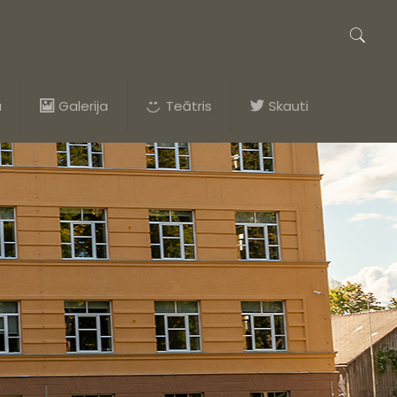
a
Galerija
Teātris
Skauti