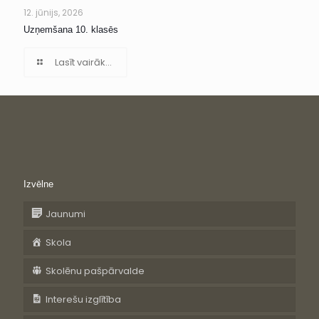
12. jūnijs, 2026
Uzņemšana 10. klasēs
Lasīt vairāk...
Izvēlne
Jaunumi
Skola
Skolēnu pašpārvalde
Interešu izglītība