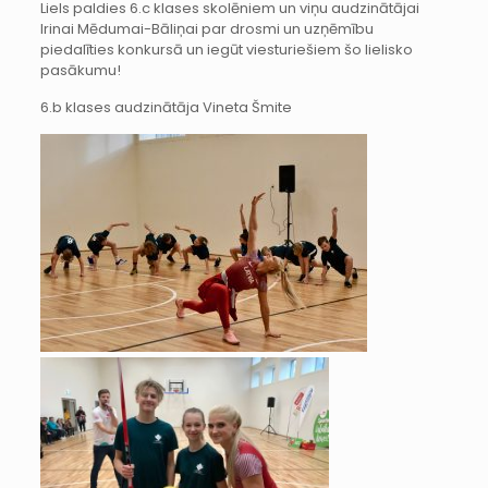
Liels paldies 6.c klases skolēniem un viņu audzinātājai
Irinai Mēdumai-Bāliņai par drosmi un uzņēmību
piedalīties konkursā un iegūt viesturiešiem šo lielisko
pasākumu!
6.b klases audzinātāja Vineta Šmite