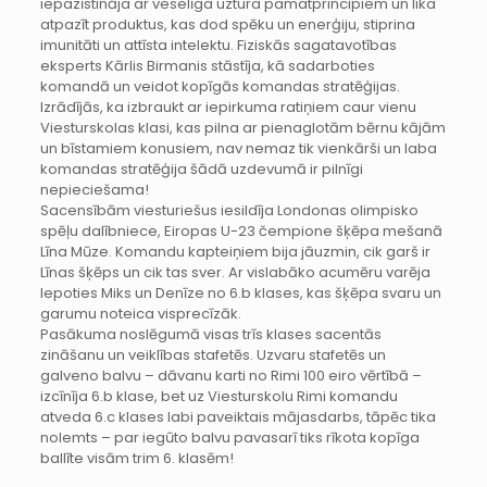
iepazīstināja ar veselīga uztura pamatprincipiem un lika
atpazīt produktus, kas dod spēku un enerģiju, stiprina
imunitāti un attīsta intelektu. Fiziskās sagatavotības
eksperts Kārlis Birmanis stāstīja, kā sadarboties
komandā un veidot kopīgās komandas stratēģijas.
Izrādījās, ka izbraukt ar iepirkuma ratiņiem caur vienu
Viesturskolas klasi, kas pilna ar pienaglotām bērnu kājām
un bīstamiem konusiem, nav nemaz tik vienkārši un laba
komandas stratēģija šādā uzdevumā ir pilnīgi
nepieciešama!
Sacensībām viesturiešus iesildīja Londonas olimpisko
spēļu dalībniece, Eiropas U-23 čempione šķēpa mešanā
Līna Mūze. Komandu kapteiņiem bija jāuzmin, cik garš ir
Līnas šķēps un cik tas sver. Ar vislabāko acumēru varēja
lepoties Miks un Denīze no 6.b klases, kas šķēpa svaru un
garumu noteica visprecīzāk.
Pasākuma noslēgumā visas trīs klases sacentās
zināšanu un veiklības stafetēs. Uzvaru stafetēs un
galveno balvu – dāvanu karti no Rimi 100 eiro vērtībā –
izcīnīja 6.b klase, bet uz Viesturskolu Rimi komandu
atveda 6.c klases labi paveiktais mājasdarbs, tāpēc tika
nolemts – par iegūto balvu pavasarī tiks rīkota kopīga
ballīte visām trim 6. klasēm!