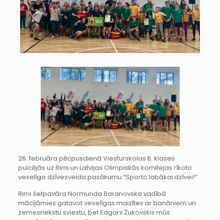
26. februāra pēcpusdienā Viesturskolas 6. klases
pulcējās uz Rimi un Latvijas Olimpiskās komitejas rīkoto
veselīga dzīvesveida pasākumu “Sporto labākai dzīvei!”.
Rimi šefpavāra Normunda Baranovska vadībā
mācījāmies gatavot veselīgas maizītes ar banāniem un
zemesriekstu sviestu, bet Edgars Žukovskis mūs