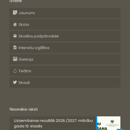
Izvēlne
Jaunumi
Skola
Skolēnu pašpārvalde
Interešu izglītība
Galerija
Teātris
Skauti
Nesenākie raksti
Uzņemšanas rezultāti 2026./2027. mācību
gada 10. klasēs