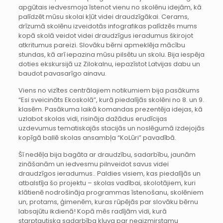
apgūtais iedvesmoja īstenot vienu no skolēnu idejām, kā
palīdzēt mūsu skolai kļūt videi draudzīgākai. Cerams,
drīzumā skolēnu izveidotās infografikas palīdzēs mums
kopā skolā veidot videi draudzīgus ieradumus škirojot
atkritumus pareizi. Slovāku bērni apmeklēja mācību
stundas, kā arī iepazina mūsu pilsētu un skolu. Bija iespēja
doties ekskursijā uz Zilokalnu, iepazīstot Latvijas dabu un
baudot pavasarīgo ainavu.
Viens no vizītes centrālajiem notikumiem bija pasākums
“Esi sveicināts Ekoskolā”, kurā piedalījās skolēni no 8. un 9.
klasēm. Pasākuma laikā komandas prezentēja idejas, kā
uzlabot skolas vidi, risināja dažādus erudīcijas
uzdevumus tematiskajās stacijās un noslēgumā izdejojās
kopīgā ballē skolas ansambļa “KoLūri” pavadībā.
Šī nedēļa bija bagāta ar draudzību, sadarbību, jaunām
zināšanām un iedvesmu pilnveidot savus videi
draudzīgos ieradumus.. Paldies visiem, kas piedalījās un
atbalstīja šo projektu – skolas vadībai, skolotājiem, kuri
klātienē nodrošināja programmas īstenošanu, skolēniem
un, protams, ģimenēm, kuras rūpējās par slovāku bērnu
labsajūtu ikdienā! Kopā mēs radījām vidi, kurā
starptautiska sadarbība kļuva par neaizmirstamu