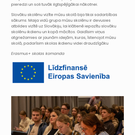
pieredzi un soli tuvāk ilgtspējīgākai nākotnei.
Slovāku skolēnu vizīte mūsu skolā bija tikai sadarbības
sākums. Maija vidū grupa mūsu skolēnu ir devusies
atbildes vizītē uz Slovākiju, lai klātienē iepazītu slovāku
skolēnu ikdienu un kopā mācītos. Gaidīsim viņus
atgriežamies ar jaunām idejām, kuras, īstenojot mūsu
skolā, padarīsim skolas ikdienu videi draudzīgāku
Erasmus+ skolas komanda