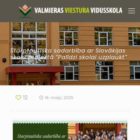
Starptautiska sadarbība ar Slovākijas
skolu projektā “Palīdzi skolai uzplaukt”
12
16. maijs, 2025