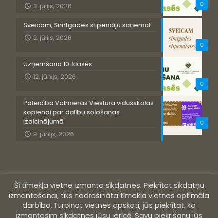
0
3. jūlijs, 2026
Sveicam, Simtgades stipendiju saņemot
2. jūlijs, 2026
0
Uzņemšana 10. klasēs
12. jūnijs, 2026
0
Pateicība Valmieras Viestura vidusskolas
kopienai par dalību soļošanas
izaicinājumā
0
9. jūnijs, 2026
Šī tīmekļa vietne izmanto sīkdatnes. Piekrītot sīkdatņu
izmantošanai, tiks nodrošināta tīmekļa vietnes optimāla
darbība. Turpinot vietnes apskati, jūs piekrītat, ka
izmantosim sīkdatnes jūsu ierīcē. Savu piekrišanu jūs