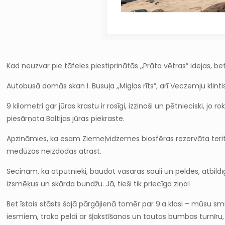
Kad neuzvar pie tāfeles piestiprinātās ,,Prāta vētras” idejas, be
Autobusā domās skan I. Busuļa ,,Miglas rīts”, arī Veczemju kli
9 kilometri gar jūras krastu ir rosīgi, izzinoši un pētnieciski, 
piesārņota Baltijas jūras piekraste.
Apzināmies, ka esam Ziemeļvidzemes biosfēras rezervāta teritor
medūzas neizdodas atrast.
Secinām, ka atpūtnieki, baudot vasaras sauli un peldes, atbildī
izsmēķus un skārda bundžu. Jā, tieši tik priecīga ziņa!
Bet īstais stāsts šajā pārgājienā tomēr par 9.a klasi – mūs
iesmiem, trako peldi ar šļakstīšanos un tautas bumbas turnīru, 