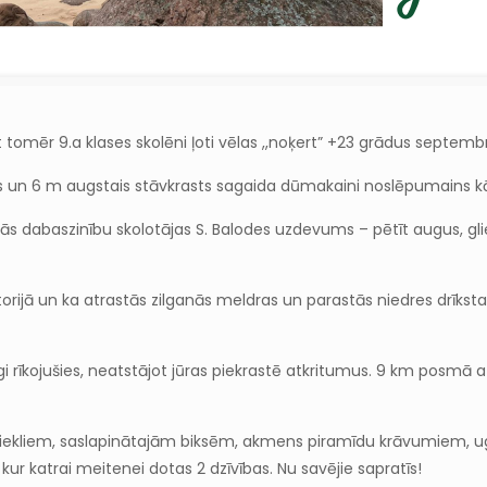
t tomēr 9.a klases skolēni ļoti vēlas ,,noķert” +23 grādus septembr
ntis un 6 m augstais stāvkrasts sagaida dūmakaini noslēpumains k
jo rokās dabaszinību skolotājas S. Balodes uzdevums – pētīt augus, g
ijā un ka atrastās zilganās meldras un parastās niedres drīkstam
gi rīkojušies, neatstājot jūras piekrastē atkritumus. 9 km posmā a
u smiekliem, saslapinātajām biksēm, akmens piramīdu krāvumiem,
kur katrai meitenei dotas 2 dzīvības. Nu savējie sapratīs!