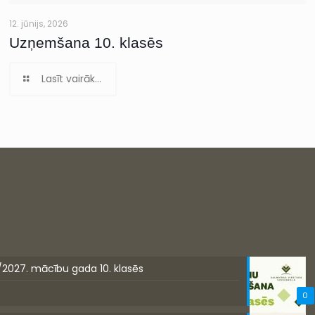
12. jūnijs, 2026
Uzņemšana 10. klasēs
Lasīt vairāk...
/2027. mācību gada 10. klasēs
0