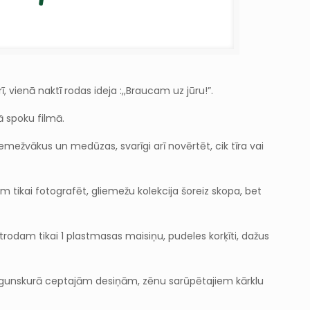
ī, vienā naktī rodas ideja :,,Braucam uz jūru!”.
ā spoku filmā.
liemežvākus un medūzas, svarīgi arī novērtēt, cik tīra vai
 tikai fotografēt, gliemežu kolekcija šoreiz skopa, bet
trodam tikai 1 plastmasas maisiņu, pudeles korķīti, dažus
 ugunskurā ceptajām desiņām, zēnu sarūpētajiem kārklu