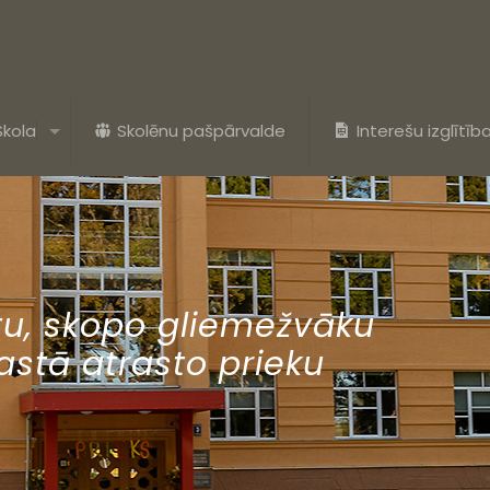
Skola
Skolēnu pašpārvalde
Interešu izglītīb
ītu, skopo gliemežvāku
rastā atrasto prieku