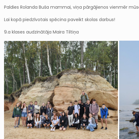
Paldies Rolanda Buša mammai, viņa pārgājienos vienmēr mūs
Lai kopā piedzīvotais spēcina paveikt skolas darbus!
9.a klases audzinātāja Maira Tiltiņa