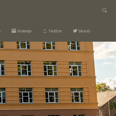
a
Galerija
Teātris
Skauti