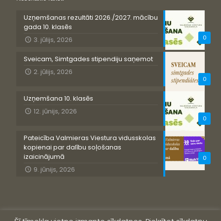
Uzņemšanas rezultāti 2026./2027. mācību
gada 10. klasēs
0
3. jūlijs, 2026
Sveicam, Simtgades stipendiju saņemot
2. jūlijs, 2026
0
Uzņemšana 10. klasēs
12. jūnijs, 2026
0
Pateicība Valmieras Viestura vidusskolas
kopienai par dalību soļošanas
izaicinājumā
0
9. jūnijs, 2026