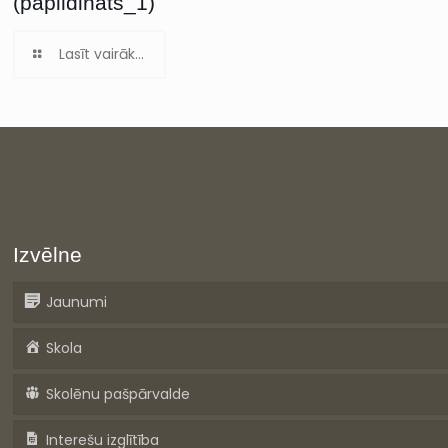
(papildināts_1)
Lasīt vairāk...
Izvēlne
Jaunumi
Skola
Skolēnu pašpārvalde
Interešu izglītība