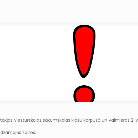
tākļos Viesturskolas sākumskolas klašu korpusā un Valmieras 2. v
edzamajās saitēs: