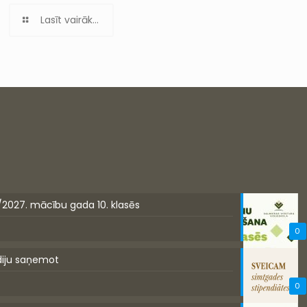
Lasīt vairāk...
/2027. mācību gada 10. klasēs
0
diju saņemot
0