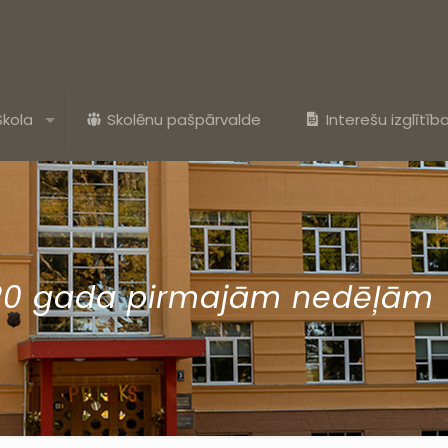
Skola
Skolēnu pašpārvalde
Interešu izglītīb
020 gada pirmajām nedēļām