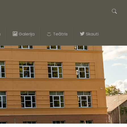
a
Galerija
Teātris
Skauti