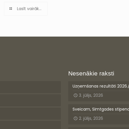
Lasīt vairāk...
Nesenākie raksti
Uzņemšanas rezultāti 2026.
3. jūlijs, 2026
Sveicam, Simtgades stipen
2. jūlijs, 2026