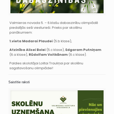
Valmieras novada 5. – 6.klašu dabaszinību olimpiādē
piedalījās seši viesturieši. Prieks par skolēnu
panākumiem:
1.vieta Madarai Plaudei
(5.b klase),
Atzinība Alisei Bolei
(5.c klase),
Edgaram Putniņam
(6.a klase),
Rūdolfam Voitkānam
(6.c klase).
Paldies skolotājai Lolitai Trauliņai par skolēnu
sagatavošanu olimpiādei!
Saistītie raksti