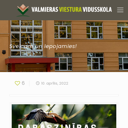
Sveicam un lepojamies!
6
10. aprīlis, 2022