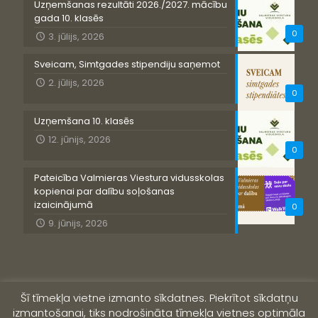
Uzņemšanas rezultāti 2026./2027. mācību
gada 10. klasēs
0
3. jūlijs, 2026
Sveicam, Simtgades stipendiju saņemot
2. jūlijs, 2026
0
Uzņemšana 10. klasēs
12. jūnijs, 2026
0
Pateicība Valmieras Viestura vidusskolas
kopienai par dalību soļošanas
izaicinājumā
0
9. jūnijs, 2026
Šī tīmekļa vietne izmanto sīkdatnes. Piekrītot sīkdatņu
izmantošanai, tiks nodrošināta tīmekļa vietnes optimāla