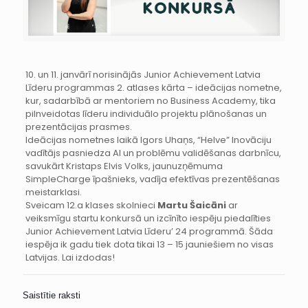
10. un 11. janvārī norisinājās Junior Achievement Latvia
Līderu programmas 2. atlases kārta – ideācijas nometne,
kur, sadarbībā ar mentoriem no Business Academy, tika
pilnveidotas līderu individuālo projektu plānošanas un
prezentācijas prasmes.
Ideācijas nometnes laikā Igors Uhaņs, “Helve” Inovāciju
vadītājs pasniedza AI un problēmu validēšanas darbnīcu,
savukārt Kristaps Elvis Volks, jaunuzņēmuma
SimpleCharge īpašnieks, vadīja efektīvas prezentēšanas
meistarklasi.
Sveicam 12.a klases skolnieci
Martu Šaicāni
ar
veiksmīgu startu konkursā un izcīnīto iespēju piedalīties
Junior Achievement Latvia Līderu’ 24 programmā. Šāda
iespēja ik gadu tiek dota tikai 13 – 15 jauniešiem no visas
Latvijas. Lai izdodas!
Saistītie raksti