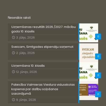
Nesenākie raksti
Uzņemšanas rezultāti 2026./2027. mācību
gada 10. klasēs
0
3. jūlijs, 2026
Sveicam, Simtgades stipendiju saņemot
2. jūlijs, 2026
0
Uzņemšana 10. klasēs
12. jūnijs, 2026
0
Pateicība Valmieras Viestura vidusskolas
kopienai par dalību soļošanas
izaicinājumā
0
9. jūnijs, 2026