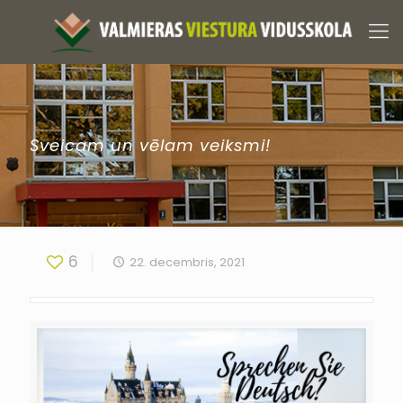
Sveicam un vēlam veiksmi!
6
22. decembris, 2021