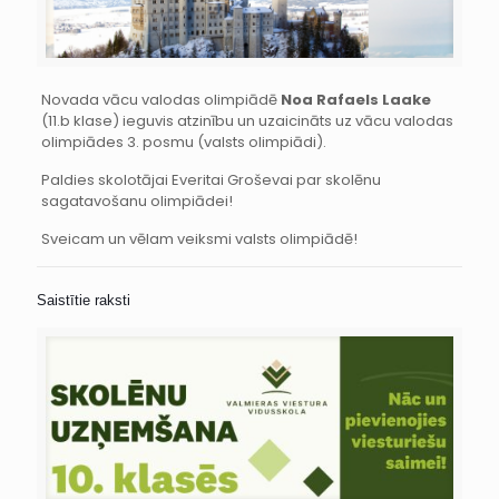
Novada vācu valodas olimpiādē
Noa Rafaels Laake
(11.b klase) ieguvis atzinību un uzaicināts uz vācu valodas
olimpiādes 3. posmu (valsts olimpiādi).
Paldies skolotājai Everitai Groševai par skolēnu
sagatavošanu olimpiādei!
Sveicam un vēlam veiksmi valsts olimpiādē!
Saistītie raksti