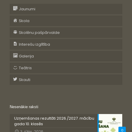
Jaunumi
Skola
Skolēnu pašpārvalde
Interešu izglītība
Galerija
Teātris
Skauti
Nesenākie raksti
Uzņemšanas rezultāti 2026./2027. mācību
gada 10. klasēs
0
3. jūlijs, 2026