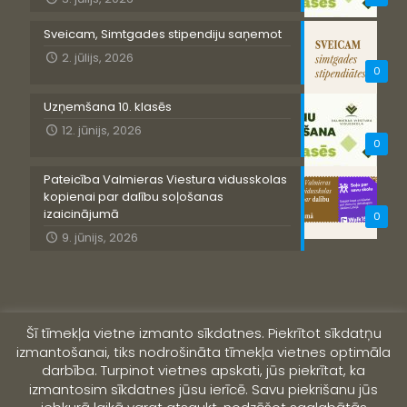
Sveicam, Simtgades stipendiju saņemot
2. jūlijs, 2026
0
Uzņemšana 10. klasēs
12. jūnijs, 2026
0
Pateicība Valmieras Viestura vidusskolas
kopienai par dalību soļošanas
izaicinājumā
0
9. jūnijs, 2026
Šī tīmekļa vietne izmanto sīkdatnes. Piekrītot sīkdatņu
izmantošanai, tiks nodrošināta tīmekļa vietnes optimāla
darbība. Turpinot vietnes apskati, jūs piekrītat, ka
izmantosim sīkdatnes jūsu ierīcē. Savu piekrišanu jūs