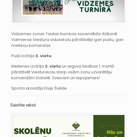
Vidzemes zonas Tautas bumbas sacensībās Alūksnē
Valmieras Viestura vidusskolu pārstāvēja gan puišu, gan
meiteņu komandas.
Puiši izcīnīja
3. vietu
.
Meitenes izcīnīja
2. vietu
un ieguva tiesības 1. martā
pārstāvēt Viesturskolu starp visām zonu uzvarētāju
komandām Dobelē. Sveicam un lepojamies!
Sporta skolotājs Elvijs Švēde
Saistītie raksti