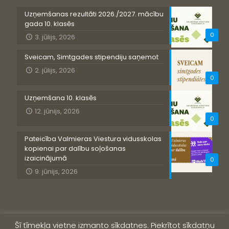
Uzņemšanas rezultāti 2026./2027. mācību
gada 10. klasēs
0
3. jūlijs, 2026
Sveicam, Simtgades stipendiju saņemot
2. jūlijs, 2026
0
Uzņemšana 10. klasēs
12. jūnijs, 2026
0
Pateicība Valmieras Viestura vidusskolas
kopienai par dalību soļošanas
izaicinājumā
0
9. jūnijs, 2026
Šī tīmekļa vietne izmanto sīkdatnes. Piekrītot sīkdatņu