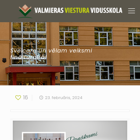
Sveicam un vēlam veiksmi
finālturnīrā!
16
23. februāris, 2024