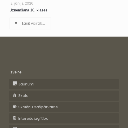
12. jūnijs, 2026
Uzņemšana 10. klasēs
Lasīt vairāk...
Izvēlne
Jaunumi
Skola
Skolēnu pašpārvalde
Interešu izglītība