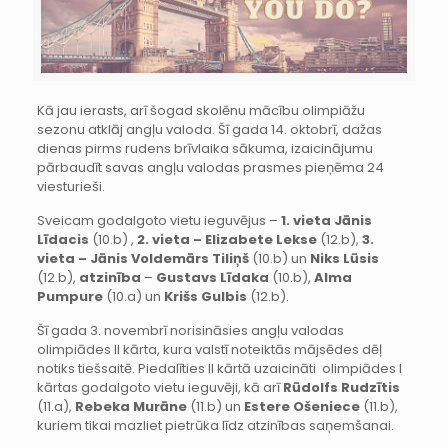
Kā jau ierasts, arī šogad skolēnu mācību olimpiāžu
sezonu atklāj angļu valoda. Šī gada 14. oktobrī, dažas
dienas pirms rudens brīvlaika sākuma, izaicinājumu
pārbaudīt savas angļu valodas prasmes pieņēma 24
viesturieši.
Sveicam godalgoto vietu ieguvējus –
1. vieta Jānis
Līdacis
(10.b) ,
2. vieta – Elizabete Lekse
(12.b),
3.
vieta – Jānis Voldemārs Tiliņš
(10.b) un
Niks Lūsis
(12.b),
atzinība
–
Gustavs Līdaka
(10.b),
Alma
Pumpure
(10.a) un
Krišs Gulbis
(12.b).
Šī gada 3. novembrī norisināsies angļu valodas
olimpiādes II kārta, kura valstī noteiktās mājsēdes dēļ
notiks tiešsaitē. Piedalīties II kārtā uzaicināti olimpiādes I
kārtas godalgoto vietu ieguvēji, kā arī
Rūdolfs Rudzītis
(11.a),
Rebeka Murāne
(11.b) un
Estere Ošeniece
(11.b),
kuriem tikai mazliet pietrūka līdz atzinības saņemšanai.