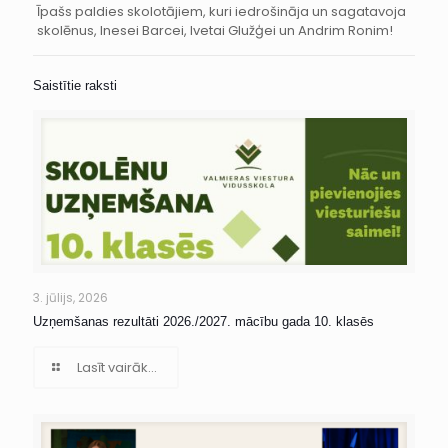
Īpašs paldies skolotājiem, kuri iedrošināja un sagatavoja
skolēnus, Inesei Barcei, Ivetai Glužģei un Andrim Ronim!
Saistītie raksti
3. jūlijs, 2026
Uzņemšanas rezultāti 2026./2027. mācību gada 10. klasēs
Lasīt vairāk...