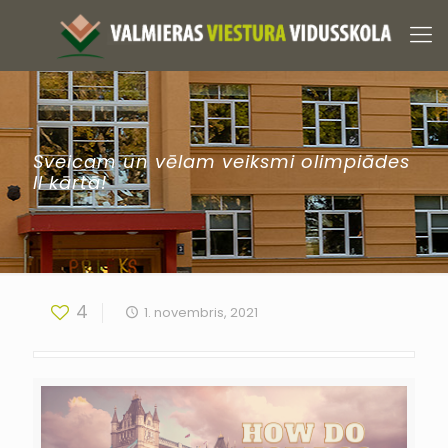
Sveicam un vēlam veiksmi olimpiādes
II kārtā!
4
1. novembris, 2021