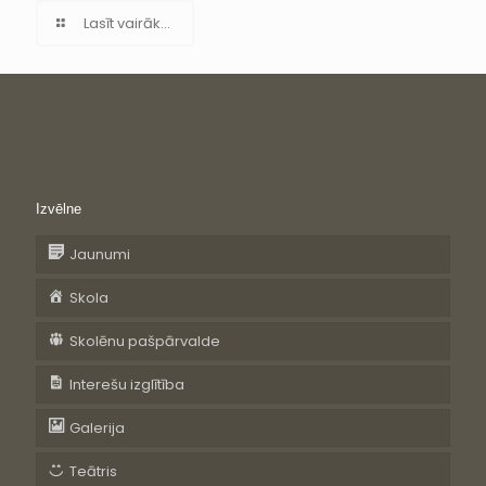
Lasīt vairāk...
Izvēlne
Jaunumi
Skola
Skolēnu pašpārvalde
Interešu izglītība
Galerija
Teātris