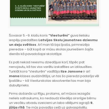
Šovasar 5.–9. klašu koris
“Viesturēni”
guva lielisku
iespēju piedalīties
Latvijas Skolu jaunatnes dziesmu
un deju svētkos
. Arī man tā bija īpaša, pirmreizēja
pieredze – būt kopā ar mūsu skolas jauniešiem šajās
dienās kā pavadošajai skolotājai.
Es pati nekad neesmu dziedājusi korī, tāpēc pat
nenojautu, kā tas viss varētu izskatīties un izklausīties.
Turklāt kora “Viesturēni” vadītāja
Ilze Jansone
ir arī
mana
klases audzinātāja, un tas šo pieredzi padarīja vēl
īpašāku – kā Viesturskolas absolventei tas man bija
dubultprieks.
Pirms došanās uz Rīgu, protams, arī mūsos iezagās
neliels satraukums, ko nedaudz kliedēja sirsnīgie bērnu
un vecāku atvadu sveicieni un laba vēlējumi agrajā
9.
jūlija rītā
. Tie mūs pavadīja ceļā uz galvaspilsētu.