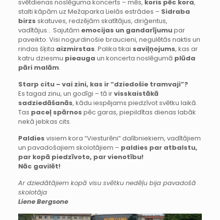
svētdienas noslēguma koncerts – mēs,
koris pēc kora
,
stalti kāpām uz Mežaparka Lielās estrādes –
Sidraba
birzs
skatuves, redzējām skatītājus, diriģentus,
vadītājus… Sajutām
emocijas un gandarījumu
par
paveikto. Visi nogurdinošie braucieni, negulētās naktis un
rindas šķita
aizmirstas
. Palika tikai
saviļņojums
, kas ar
katru dziesmu
pieauga
un koncerta noslēgumā
plūda
pāri malām
.
Starp citu – vai zini, kas ir “dziedošie tramvaji”?
Es tagad zinu, un godīgi – tā ir
visskaistākā
sadziedāšanās
, kādu iespējams piedzīvot svētku laikā.
Tas
paceļ spārnos
pēc garas, piepildītas dienas labāk
nekā jebkas cits.
Paldies
visiem kora “Viesturēni” dalībniekiem, vadītājiem
un pavadošajiem skolotājiem –
paldies par atbalstu,
par kopā piedzīvoto, par vienotību!
Nāc gavilēt!
Ar dziedātājiem kopā visu svētku nedēļu bija pavadošā
skolotāja
Liene Bergsone