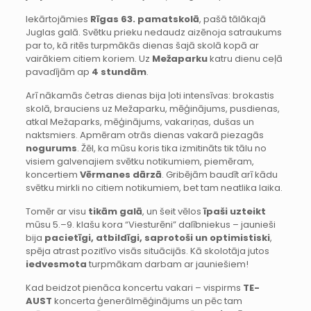
Iekārtojāmies
Rīgas 63. pamatskolā
, pašā tālākajā
Juglas galā. Svētku prieku nedaudz aizēnoja satraukums
par to, kā ritēs turpmākās dienas šajā skolā kopā ar
vairākiem citiem koriem. Uz
Mežaparku
katru dienu ceļā
pavadījām ap
4 stundām
.
Arī nākamās četras dienas bija ļoti intensīvas: brokastis
skolā, brauciens uz Mežaparku, mēģinājums, pusdienas,
atkal Mežaparks, mēģinājums, vakariņas, dušas un
naktsmiers. Apmēram otrās dienas vakarā piezagās
nogurums
. Žēl, ka mūsu koris tika izmitināts tik tālu no
visiem galvenajiem svētku notikumiem, piemēram,
koncertiem
Vērmanes dārzā
. Gribējām baudīt arī kādu
svētku mirkli no citiem notikumiem, bet tam neatlika laika.
Tomēr ar visu
tikām galā
, un šeit vēlos
īpaši uzteikt
mūsu 5.–9. klašu kora “Viesturēni” dalībniekus – jaunieši
bija
pacietīgi, atbildīgi, saprotoši un optimistiski
,
spēja atrast pozitīvo visās situācijās. Kā skolotāja jutos
iedvesmota
turpmākam darbam ar jauniešiem!
Kad beidzot pienāca koncertu vakari – vispirms
TE-
AUST
koncerta ģenerālmēģinājums un pēc tam