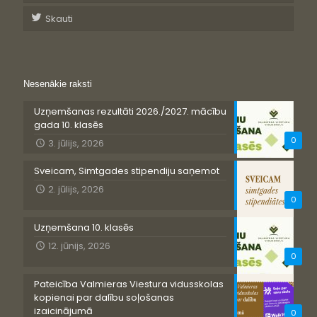
Skauti
Nesenākie raksti
Uzņemšanas rezultāti 2026./2027. mācību
gada 10. klasēs
0
3. jūlijs, 2026
Sveicam, Simtgades stipendiju saņemot
2. jūlijs, 2026
0
Uzņemšana 10. klasēs
12. jūnijs, 2026
0
Pateicība Valmieras Viestura vidusskolas
kopienai par dalību soļošanas
izaicinājumā
0