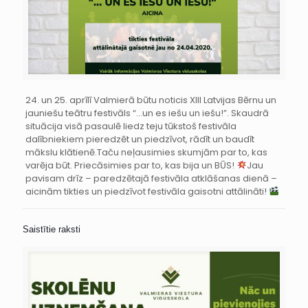
24. un 25. aprīlī Valmierā būtu noticis XIII Latvijas Bērnu un
jauniešu teātru festivāls “…un es iešu un iešu!”. Skaudrā
situācija visā pasaulē liedz teju tūkstoš festivāla
dalībniekiem pieredzēt un piedzīvot, rādīt un baudīt
mākslu klātienē.Taču neļausimies skumjām par to, kas
varēja būt. Priecāsimies par to, kas bija un BŪS!
Jau
pavisam drīz – paredzētajā festivāla atklāšanas dienā –
aicinām tikties un piedzīvot festivāla gaisotni attālināti!
Saistītie raksti