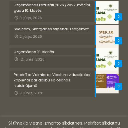
Uzņemšanas rezultāti 2026./2027. mācību
gada 10. klasēs
0
3. jūlijs, 2026
Sveicam, Simtgades stipendiju saņemot
2. jūlijs, 2026
0
Uzņemšana 10. klasēs
12. jūnijs, 2026
0
Pateicība Valmieras Viestura vidusskolas
kopienai par dalību soļošanas
izaicinājumā
0
9. jūnijs, 2026
Šī tīmekļa vietne izmanto sīkdatnes. Piekrītot sīkdatņu