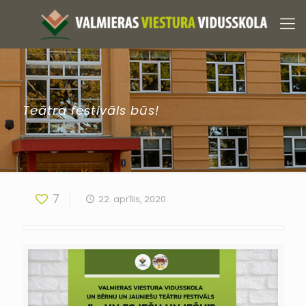
Teātra festivāls būs!
7
22. aprīlis, 2020