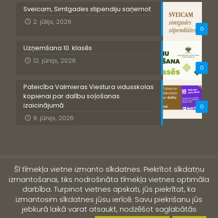
Sveicam, Simtgades stipendiju saņemot
2. jūlijs, 2026
0
Uzņemšana 10. klasēs
12. jūnijs, 2026
0
Pateicība Valmieras Viestura vidusskolas
kopienai par dalību soļošanas
izaicinājumā
0
9. jūnijs, 2026
Šī tīmekļa vietne izmanto sīkdatnes. Piekrītot sīkdatņu
izmantošanai, tiks nodrošināta tīmekļa vietnes optimāla
darbība. Turpinot vietnes apskati, jūs piekrītat, ka
izmantosim sīkdatnes jūsu ierīcē. Savu piekrišanu jūs
jebkurā laikā varat atsaukt, nodzēšot saglabātās
© 2019 Valmieras Viestura vidusskola