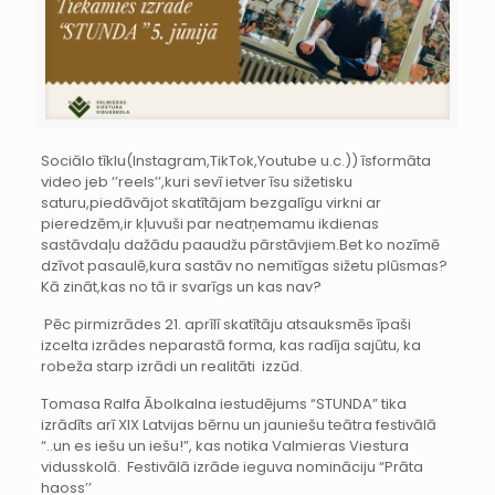
Sociālo tīklu(Instagram,TikTok,Youtube u.c.)) īsformāta
video jeb ‘’reels’’,kuri sevī ietver īsu sižetisku
saturu,piedāvājot skatītājam bezgalīgu virkni ar
pieredzēm,ir kļuvuši par neatņemamu ikdienas
sastāvdaļu dažādu paaudžu pārstāvjiem.Bet ko nozīmē
dzīvot pasaulē,kura sastāv no nemitīgas sižetu plūsmas?
Kā zināt,kas no tā ir svarīgs un kas nav?
Pēc pirmizrādes 21. aprīlī skatītāju atsauksmēs īpaši
izcelta izrādes neparastā forma, kas radīja sajūtu, ka
robeža starp izrādi un realitāti izzūd.
Tomasa Ralfa Ābolkalna iestudējums “STUNDA” tika
izrādīts arī XIX Latvijas bērnu un jauniešu teātra festivālā
“..un es iešu un iešu!”, kas notika Valmieras Viestura
vidusskolā. Festivālā izrāde ieguva nomināciju “Prāta
haoss’’