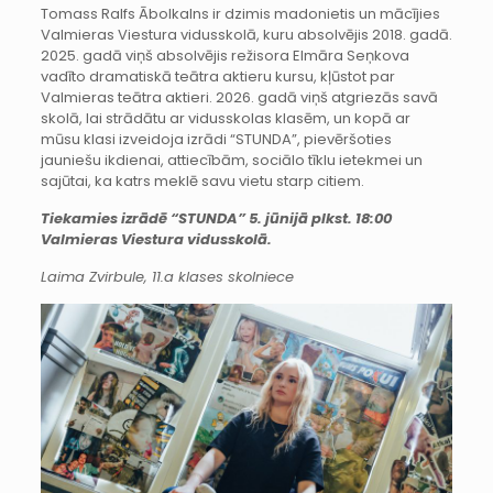
Tomass Ralfs Ābolkalns ir dzimis madonietis un mācījies
Valmieras Viestura vidusskolā, kuru absolvējis 2018. gadā.
2025. gadā viņš absolvējis režisora Elmāra Seņkova
vadīto dramatiskā teātra aktieru kursu, kļūstot par
Valmieras teātra aktieri. 2026. gadā viņš atgriezās savā
skolā, lai strādātu ar vidusskolas klasēm, un kopā ar
mūsu klasi izveidoja izrādi “STUNDA”, pievēršoties
jauniešu ikdienai, attiecībām, sociālo tīklu ietekmei un
sajūtai, ka katrs meklē savu vietu starp citiem.
Tiekamies izrādē “STUNDA” 5. jūnijā plkst. 18:00
Valmieras Viestura vidusskolā.
Laima Zvirbule, 11.a klases skolniece