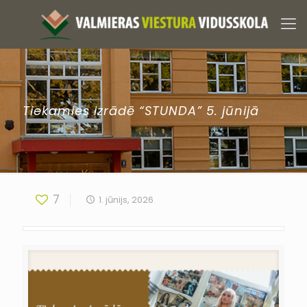
Tiekamies izrādē “STUNDA” 5. jūnijā
7
1. jūnijs, 2026